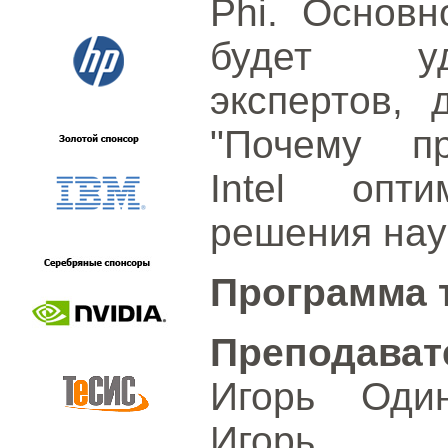
Phi. Основн
будет уд
экспертов,
"Почему пр
Intel опт
решения нау
Программа 
Преподават
Игорь Один
Игорь Ч