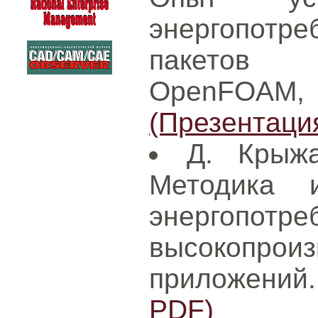
энергопот
пакетов
OpenFOA
(Презентаци
Д. Крыжа
Методика 
энергопотре
высокопр
приложений
PDF)