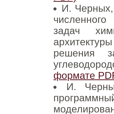
И. Черных,
численного
задач хим
архитектуры 
решения з
углеводо
формате PD
И. Черны
програм
моделир