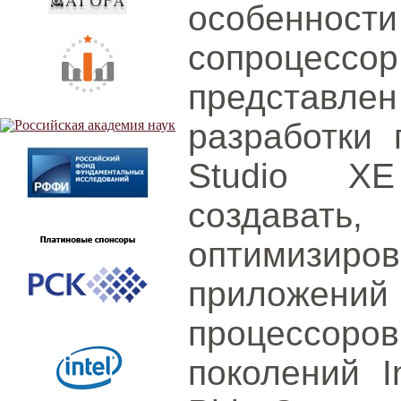
особенност
сопроцес
представле
разработки 
Studio XE
создава
оптимизир
приложени
процессор
поколений I