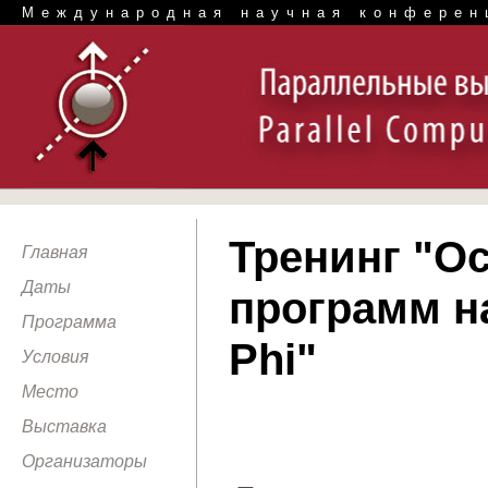
Международная научная конферен
Тренинг "О
Главная
Даты
программ на
Программа
Phi"
Условия
Место
Выставка
Организаторы