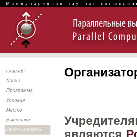
Международная научная конферен
Организато
Главная
Даты
Программа
Условия
Место
Учредит
Выставка
Организаторы
являются
Р