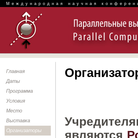
Международная научная конферен
Организато
Главная
Даты
Программа
Условия
Место
Учредит
Выставка
Организаторы
являются
Р