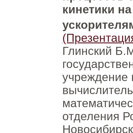
кинетики н
ускорителям
(Презентаци
Глинский Б.
государстве
учреждение 
вычислитель
математичес
отделения Р
Новосибирск