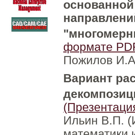
основанной
направлений
"многомерн
формате PD
Пожилов И.А
Вариант ра
декомпозиц
(Презентаци
Ильин В.П. 
математики 