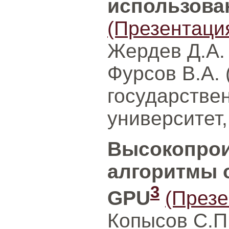
использова
(Презентаци
Жердев Д.А.
Фурсов В.А.
государстве
университет
Высокопро
алгоритмы 
3
GPU
(Презе
Копысов С.П