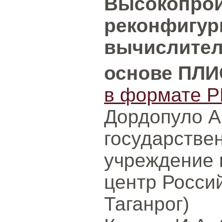
Высокопро
реконфигу
вычислител
основе ПЛИ
в формате P
Дордопуло А
государстве
учреждение
центр Росси
Таганрог)