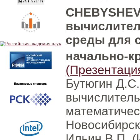
CHEBYSHEV:
вычислител
среды для 
начально-к
(Презентаци
Бутюгин Д.С.
вычислитель
математичес
Новосибирск
Ильин В.П. 