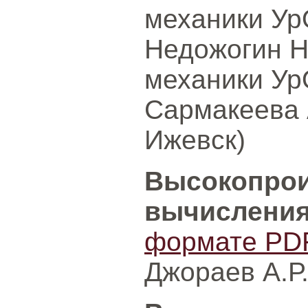
механики Ур
Недожогин Н
механики Ур
Сармакеева 
Ижевск)
Высокопро
вычислени
формате PD
Джораев А.Р.