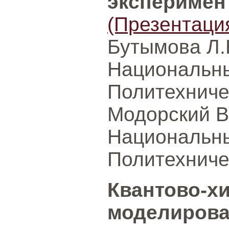
эксперимен
(Презентаци
Бутымова Л.
Национальны
Политехниче
Модорский В
Национальны
Политехниче
Квантово-х
моделиров