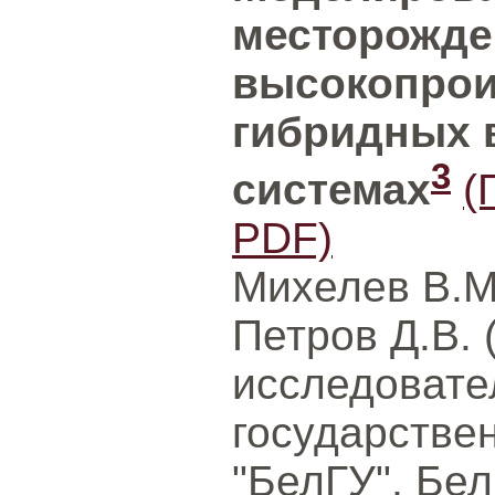
месторожде
высокопро
гибридных 
3
системах
(
PDF)
Михелев В.М
Петров Д.В.
исследовате
государстве
"БелГУ", Бел