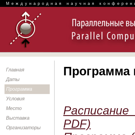
Международная научная конферен
Программа
Главная
Даты
Программа
Условия
Расписание
Место
Выставка
PDF)
Организаторы