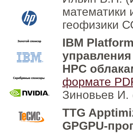
математики 
геофизики С
IBM Platfor
управления
HPC облак
формате PD
Зиновьев И. 
TTG Apptimi
GPGPU-прог