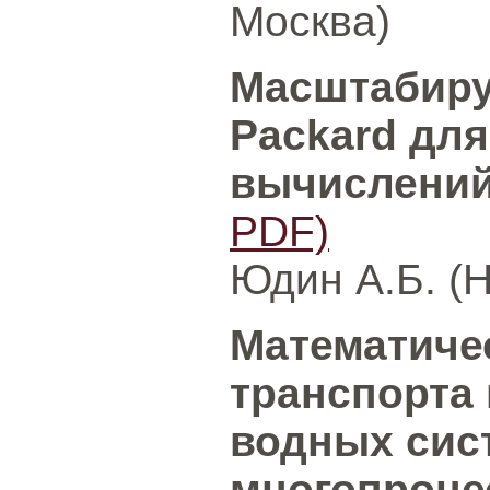
Москва)
Масштабиру
Packard для
вычислени
PDF)
Юдин А.Б. (H
Математиче
транспорта
водных сис
многопроце