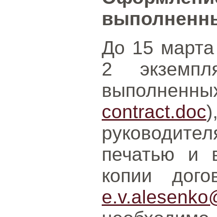
выполненны
До 15 марта
2 экземпл
выполнен
contract.doc
руководител
печатью и 
копии дог
e.v.alesenko