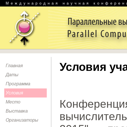
Международная научная конферен
Условия уч
Главная
Даты
Программа
Условия
Конферен
Место
Выставка
вычислител
Организаторы