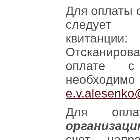
Для оплаты 
следует и
квит
Отсканирова
оплате с
необходим
e.v.alesenko
Для опл
организац
счет, нап