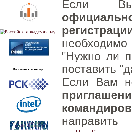
Если Вы
официаль
регистраци
необходимо
"Нужно ли п
поставить "д
Если Вам 
приглаше
командиров
направит