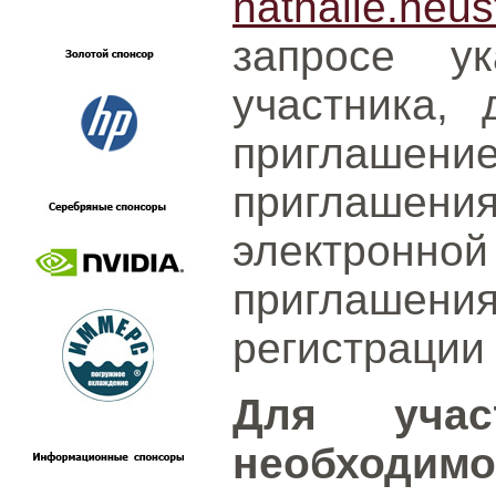
nathalie.neu
запросе у
участника, 
приглашение
приглашения
электрон
приглаше
регистрации
Для учас
необходимо