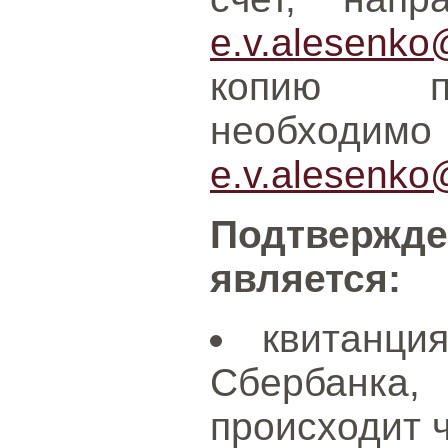
e.v.alesenko
копию пл
необходим
e.v.alesenko
Подтвержде
является:
квитанци
Сбербанка,
происходит 