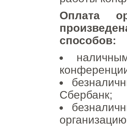
Оплата о
произведе
способов:
наличны
конференции
безналич
Сбербанк;
безналич
организацию