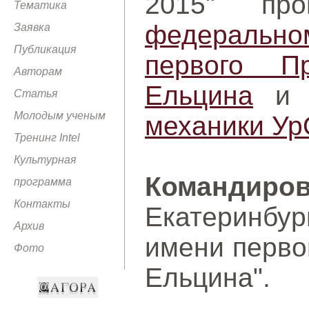
2015" пр
Тематика
федеральн
Заявка
Публикация
первого П
Авторам
Ельцина
Статья
Молодым ученым
механики У
Тренинг Intel
Культурная
Командир
программа
Контакты
Екатеринб
Архив
имени перво
Фото
Ельцина".