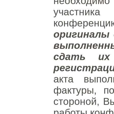
необходимо 
участник
конференц
оригиналы д
выполненн
сдать их
регистрац
акта выпол
фактуры, п
стороной, В
работы конф