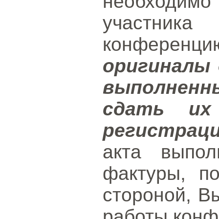
необходимо 
участник
конференц
оригиналы д
выполненн
сдать их
регистрац
акта выпол
фактуры, п
стороной, В
работы конф