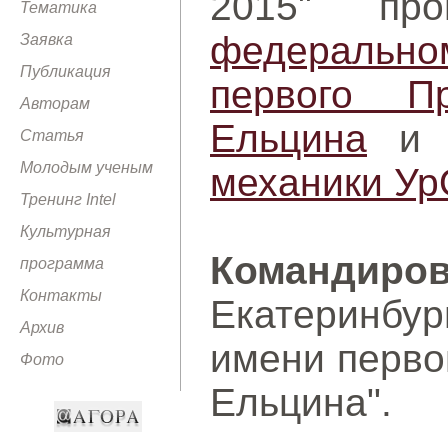
2015" пр
Тематика
федеральн
Заявка
Публикация
первого П
Авторам
Ельцина
Статья
Молодым ученым
механики У
Тренинг Intel
Культурная
Командир
программа
Контакты
Екатеринб
Архив
имени перво
Фото
Ельцина".