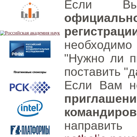
Если Вы
официаль
регистраци
необходимо
"Нужно ли п
поставить "д
Если Вам 
приглаше
командиров
направит