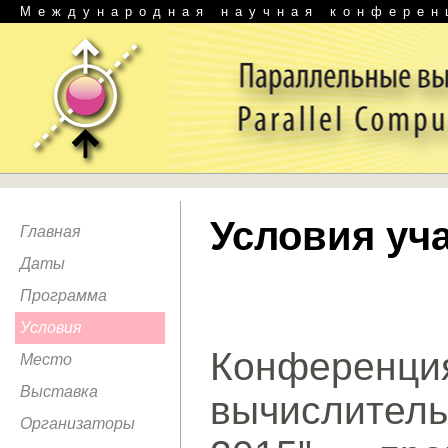
Международная научная конферен
Условия уч
Главная
Даты
Программа
Условия
Конферен
Место
Выставка
вычислител
Организаторы