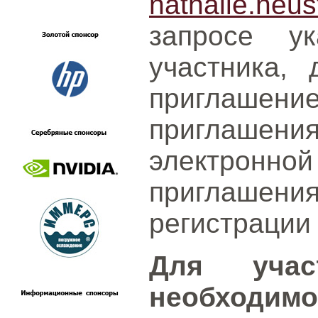
nathalie.neu
запросе у
участника, 
приглашение
приглашения
электрон
приглаше
регистрации
Для учас
необходимо