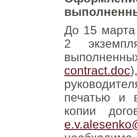
выполненны
До 15 марта
2 экземпл
выполнен
contract.doc
руководител
печатью и 
копии дог
e.v.alesenko