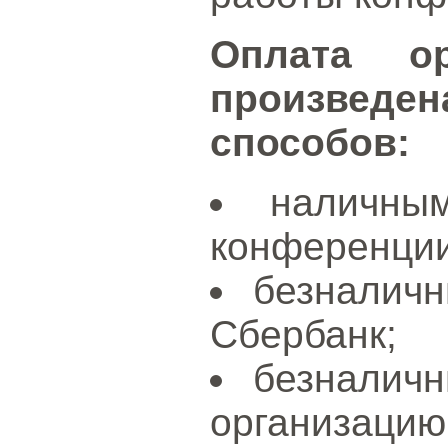
Оплата о
произведе
способов:
наличны
конференции
безналич
Сбербанк;
безналич
организацию