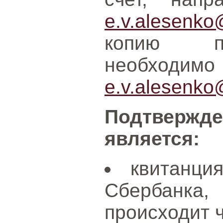
e.v.alesenko
копию пл
необходим
e.v.alesenko
Подтвержде
является:
квитанци
Сбербанка,
происходит 