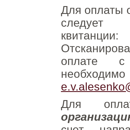
Для оплаты 
следует и
квит
Отсканирова
оплате с
необходим
e.v.alesenko
Для опл
организац
счет, нап