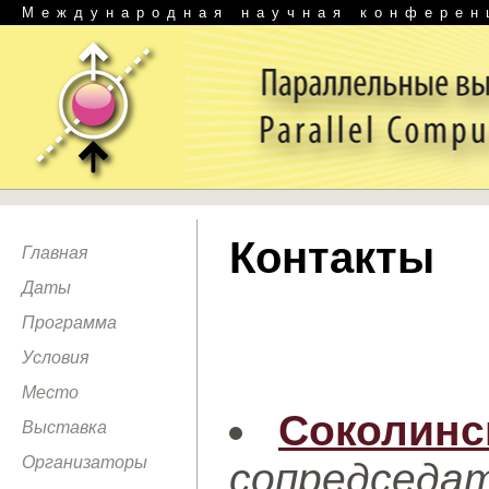
Международная научная конферен
Контакты
Главная
Даты
Программа
Условия
Место
Соколинс
Выставка
Организаторы
сопредсе