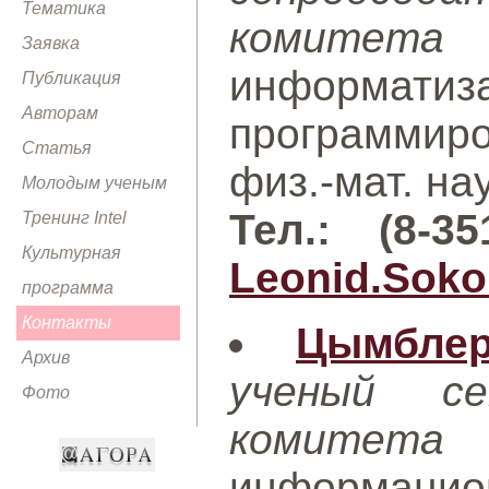
Тематика
комитета
Заявка
информатиза
Публикация
Авторам
программи
Статья
физ.-мат. на
Молодым ученым
Тел.: (8-3
Тренинг Intel
Культурная
Leonid.Soko
программа
Контакты
Цымбле
Архив
ученый се
Фото
комитета
информацио