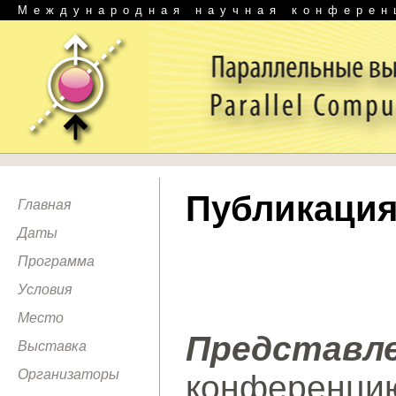
Международная научная конферен
Публикация
Главная
Даты
Программа
Условия
Место
Представ
Выставка
Организаторы
конференци