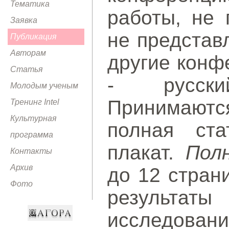
Тематика
работы, не 
Заявка
не представ
Публикация
Авторам
другие конф
Статья
- русски
Молодым ученым
Принимаютс
Тренинг Intel
Культурная
полная ста
программа
плакат.
Пол
Контакты
Архив
до 12 стран
Фото
результаты
исследова