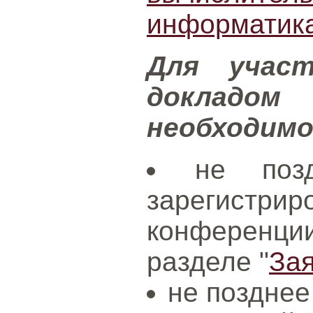
информатик
Для учас
докладо
необходим
не поз
зарегистри
конференц
разделе "
За
не позднее