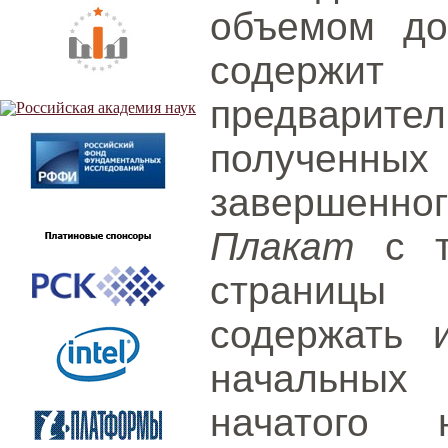
объемом до
содерж
предварит
получен
завершенног
Плакат
с т
страницы
содержать 
начальных
начатого н