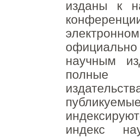
изданы к н
конферен
электрон
официальн
научным из
полные 
издательств
публикуе
индексиру
индекс на