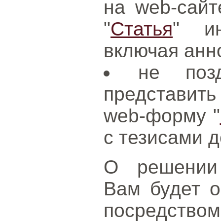
на web-сайт
"
Статья
" и
включая анн
не поз
представить
web-форму "
с тезисами д
О решении 
Вам будет о
посредством 