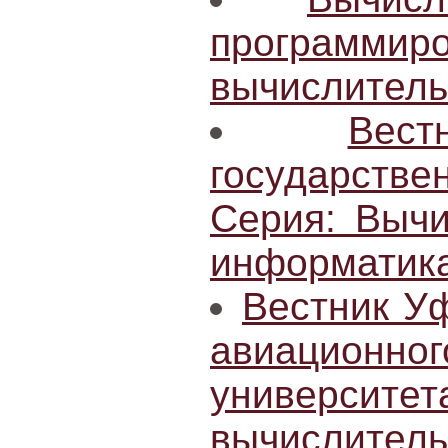
програм
вычислитель
Вес
государст
Серия: Вычи
информатик
Вестник Уф
авиацион
университе
вычисли