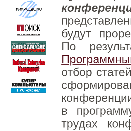
конференц
представл
будут проре
По результ
Программн
отбор статей
сформ
конференции
в программ
трудах кон