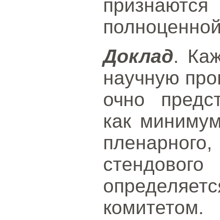
признают
полноценной
Доклад
. Ка
научную про
очно предс
как миниму
пленарно
стендового
определ
комитетом