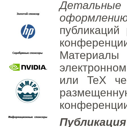
Детальн
оформлени
публикаций
конференции
Материалы
электронном
или TeX че
размеще
конференции
Публик