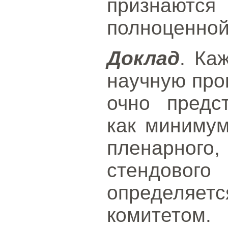
признают
полноценной
Доклад
. Ка
научную про
очно предс
как миниму
пленарно
стендового
определ
комитетом