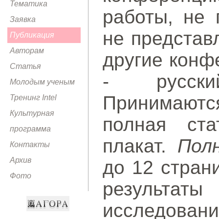
Тематика
работы, не 
Заявка
не представ
Публикация
Авторам
другие конф
Статья
- русски
Молодым ученым
Принимаютс
Тренинг Intel
Культурная
полная ста
программа
плакат.
Пол
Контакты
Архив
до 12 стран
Фото
результаты
исследова