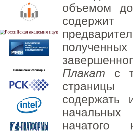
объемом до
содерж
предварит
получен
завершенног
Плакат
с т
страницы
содержать 
начальных
начатого н