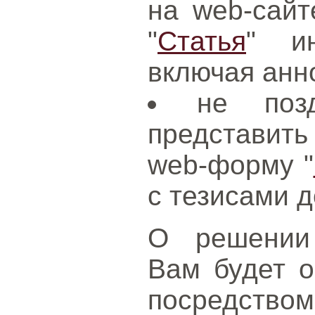
на web-сайт
"
Статья
" и
включая анн
не поз
представить
web-форму "
с тезисами д
О решении 
Вам будет о
посредством 