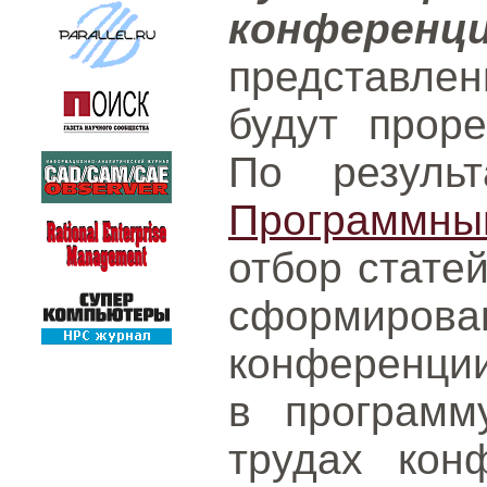
конференц
представл
будут проре
По результ
Программн
отбор статей
сформ
конференции
в программ
трудах кон