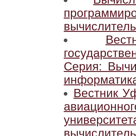
програм
вычислитель
Вес
государст
Серия: Вычи
информатик
Вестник Уф
авиацион
университе
вычисли