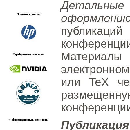
Детальн
оформлени
публикаций
конференции
Материалы
электронном
или TeX че
размеще
конференции
Публик