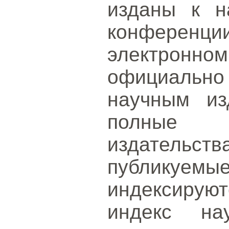
изданы к н
конферен
электрон
официальн
научным из
полные 
издательств
публикуе
индексиру
индекс на