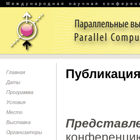
Международная научная конферен
Публикация
Главная
Даты
Программа
Условия
Место
Представ
Выставка
Организаторы
конференци