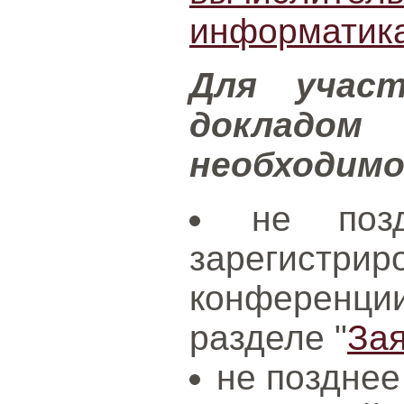
информатик
Для учас
докладо
необходим
не поз
зарегистри
конференц
разделе "
За
не позднее