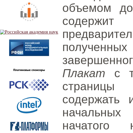
объемом до
содерж
предварит
получен
завершенног
Плакат
с т
страницы
содержать 
начальных
начатого н