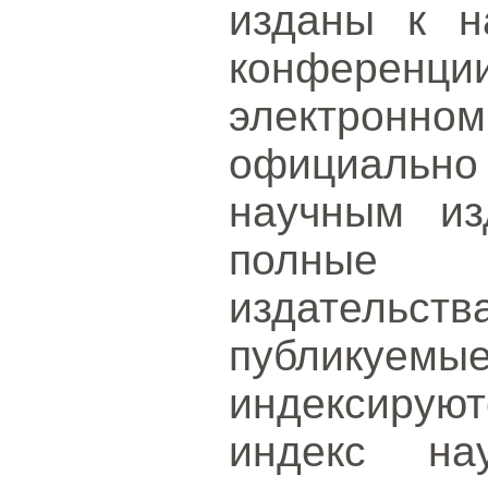
изданы к н
конферен
электрон
официальн
научным из
полные 
издательств
публикуе
индексиру
индекс на