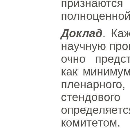
признают
полноценной
Доклад
. Ка
научную про
очно предс
как миниму
пленарно
стендового
определ
комитетом