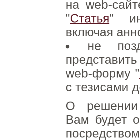
на web-сайт
"
Статья
" и
включая анн
не поз
представить
web-форму "
с тезисами д
О решении 
Вам будет о
посредством 