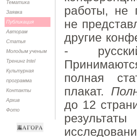
Тематика
работы, не 
Заявка
не представ
Публикация
Авторам
другие конф
Статья
- русски
Молодым ученым
Принимаютс
Тренинг Intel
Культурная
полная ста
программа
плакат.
Пол
Контакты
Архив
до 12 стран
Фото
результаты
исследова