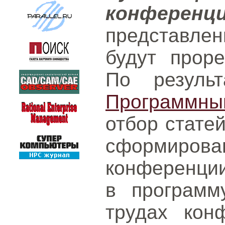
конференц
представл
будут проре
По результ
Программн
отбор статей
сформ
конференции
в программ
трудах кон