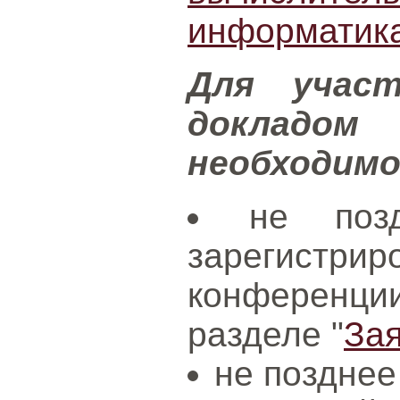
информатик
Для учас
докладо
необходим
не поз
зарегистри
конференц
разделе "
За
не позднее