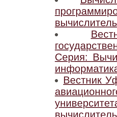
програм
вычислитель
Вес
государст
Серия: Вычи
информатик
Вестник Уф
авиацион
университе
вычисли