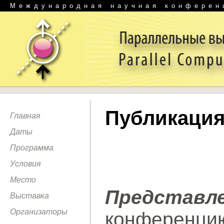
Международная научная конферен
Публикация
Главная
Даты
Программа
Условия
Место
Представ
Выставка
Организаторы
конференци