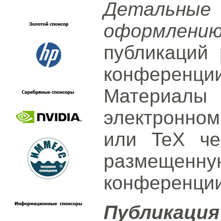
Детальн
оформлени
публикаций
конференции
Материалы
электронном
или TeX че
размеще
конференции
Публик