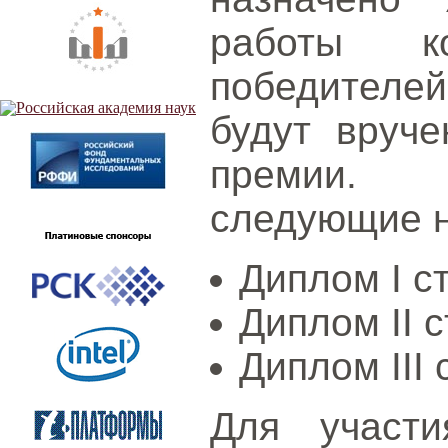
работы ко
победителе
будут вруч
премии. 
следующие 
Диплом I с
Диплом II 
Диплом III 
Для участи