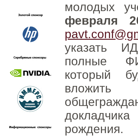
молодых у
февраля 2
pavt.conf@g
указать И
полные ФИ
который б
вложит
общеграж
докладчика
рождения.