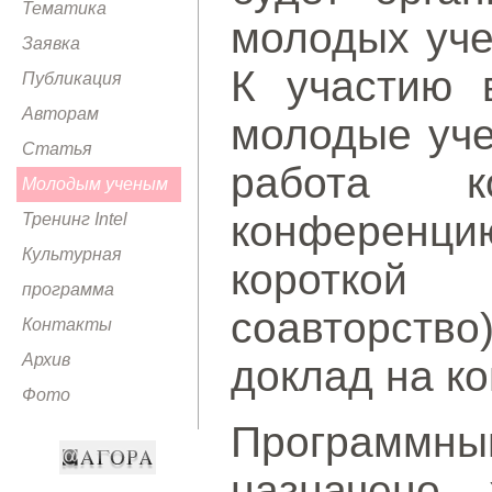
Тематика
молодых уче
Заявка
К участию 
Публикация
Авторам
молодые уче
Статья
работа к
Молодым ученым
конференци
Тренинг Intel
Культурная
короткой
программа
соавторство
Контакты
Архив
доклад на к
Фото
Программ
назначено