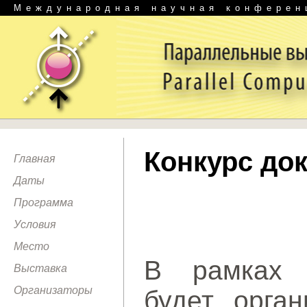
Международная научная конферен
Конкурс до
Главная
Даты
Программа
Условия
Место
В рамках 
Выставка
Организаторы
будет орган