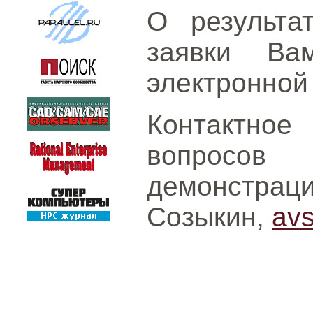
О результа
заявки Ва
электронной 
Контактное
вопросо
демонстрац
Созыкин,
av