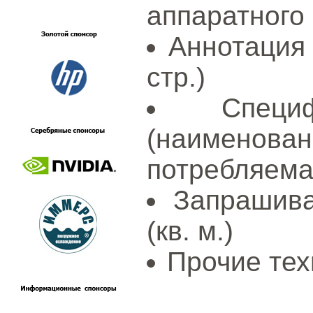
аппаратного
Аннотация 
стр.)
Специ
(наименов
потребляема
Запрашив
(кв. м.)
Прочие тех