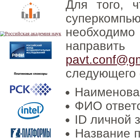
Для того, 
суперком
необходим
напра
pavt.conf@g
следующего 
Наименова
ФИО ответс
ID личной 
Название п