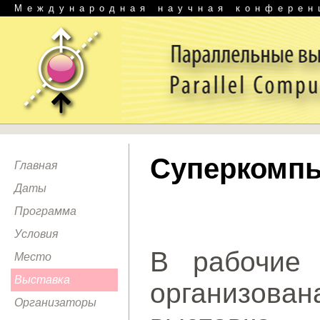
Международная научная конферен
Суперкомпь
Главная
Даты
Программа
Условия
В рабочие 
Место
Выставка
организов
Организаторы