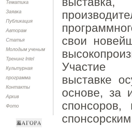
выставка,
Тематика
производ
Заявка
Публикация
программног
Авторам
свои новейш
Статья
Молодым ученым
высокопроиз
Тренинг Intel
Участие 
Культурная
выставке ос
программа
Контакты
основе, за 
Архив
спонсоров, 
Фото
спонсорским