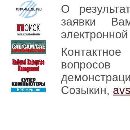
О результа
заявки Ва
электронной 
Контактное
вопросо
демонстрац
Созыкин,
av