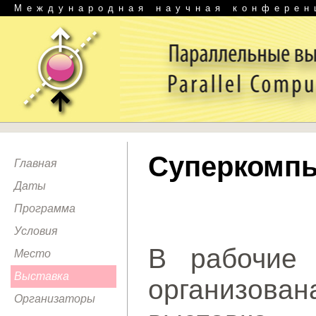
Международная научная конферен
Суперкомпь
Главная
Даты
Программа
Условия
В рабочие 
Место
Выставка
организов
Организаторы