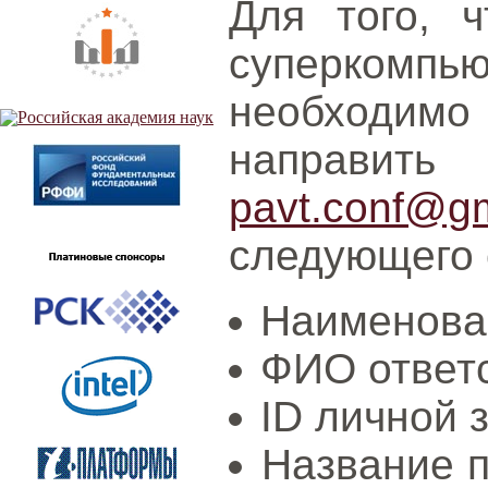
Для того, 
суперком
необходим
напра
pavt.conf@g
следующего 
Наименова
ФИО ответс
ID личной 
Название п