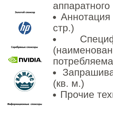
аппаратного
Аннотация 
стр.)
Специ
(наименов
потребляема
Запрашив
(кв. м.)
Прочие тех