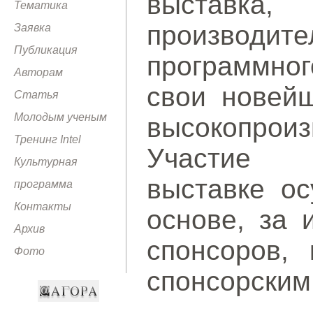
выставка,
Тематика
производ
Заявка
Публикация
программног
Авторам
свои новейш
Статья
Молодым ученым
высокопроиз
Тренинг Intel
Участие 
Культурная
выставке ос
программа
Контакты
основе, за 
Архив
спонсоров, 
Фото
спонсорским