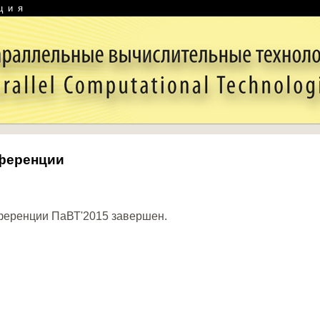
ция
нференции
нференции ПаВТ'2015 завершен.