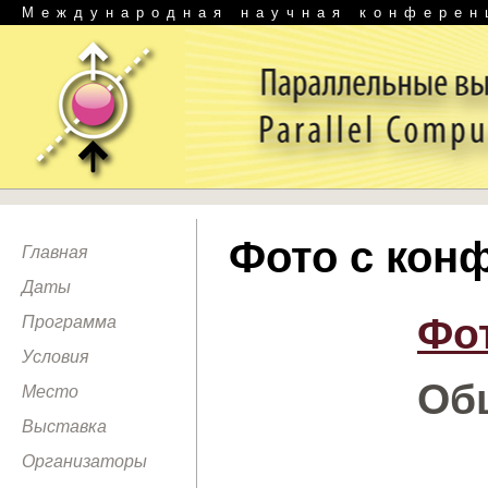
Международная научная конферен
Фото с кон
Главная
Даты
Фот
Программа
Условия
Об
Место
Выставка
Организаторы