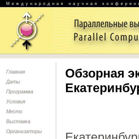
Международная научная конферен
Обзорная э
Главная
Даты
Екатеринбу
Программа
Условия
Место
Выставка
Организаторы
Екатеринбу