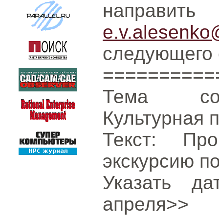
напра
e.v.alesenko
следующего 
==========
Тема соо
Культурная 
Текст: Пр
экскурсию по
Указать д
апреля>>