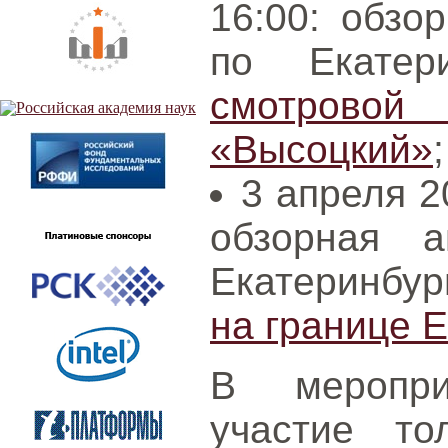
16:00: обзо
по Екатер
смотровой
«Высоцкий»
;
3 апреля 2
обзорная а
Екатеринбур
на границе 
В меропри
участие то