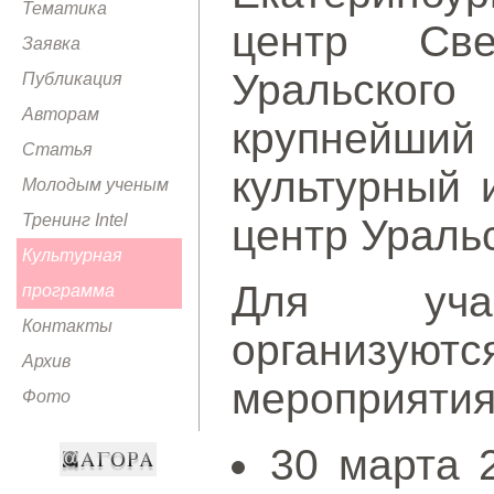
Тематика
центр Све
Заявка
Уральского
Публикация
Авторам
крупней
Статья
культурный 
Молодым ученым
Тренинг Intel
центр Уральс
Культурная
Для учас
программа
Контакты
организ
Архив
мероприятия
Фото
30 марта 2