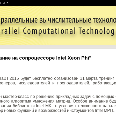
ция
ние на сопроцессоре Intel Xeon Phi"
аВТ'2015 будет бесплатно организован 31 марта тренинг 
женеров, исследователей и преподавателей, работающи
н мастер-класс по решению прикладных задач с помощью с
вного алгоритма умножения матриц. Особое внимание буд
вания библиотеки Intel MKL в условиях вложенного пар
ор новых функций и возможностей инструментов Intel MPI Libra