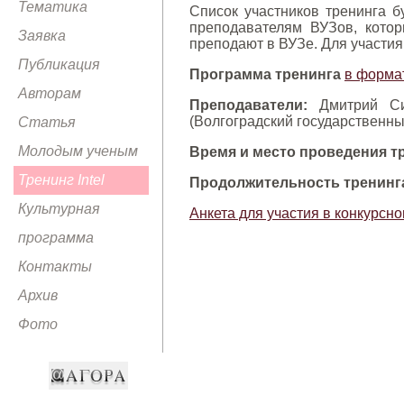
Тематика
Список участников тренинга б
преподавателям ВУЗов, кото
Заявка
преподают в ВУЗе. Для участия
Публикация
Программа тренинга
в форма
Авторам
Преподаватели:
Дмитрий Сив
(Волгоградский государственный
Статья
Молодым ученым
Время и место проведения т
Тренинг Intel
Продолжительность тренинг
Культурная
Анкета для участия в конкурсно
программа
Контакты
Архив
Фото