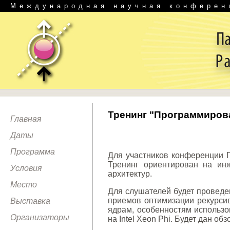
Международная научная конферен
Тренинг "Программирова
Главная
Даты
Программа
Для участников конференции П
Тренинг ориентирован на ин
Условия
архитектур.
Место
Для слушателей будет проведе
приемов оптимизации рекурси
Выставка
ядрам, особенностям использо
Организаторы
на Intel Xeon Phi. Будет дан обз