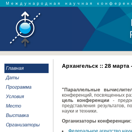
Международная научная конферен
Архангельск :: 28 марта
Главная
Даты
Программа
"Параллельные вычислител
конференций, посвященных раз
Условия
цель конференции
- предос
представления результатов, 
Место
науки и техники.
Выставка
Организаторы конференции:
Организаторы
Федеральное агентство нау