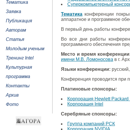
Тематика
Суперкомпьютерный консорц
Заявка
Тематика
конференции покрыв
аппаратное и программное обе
Публикация
В первый день работы конфере
Авторам
Во все дни работы конферен
Статья
программного обеспечения пре
Молодым ученым
Место и время конференции
Тренинг Intel
имени М.В. Ломоносова
в г. Ар
Культурная
Языки конференции:
русский,
программа
Конференция проводится при 
Контакты
Платиновые спонсоры:
Архив
Корпорация Hewlett Packard 
Корпорация Intel
Фото
Серебряные спонсоры:
Группа компаний РСК
Корпорация NVIDIA