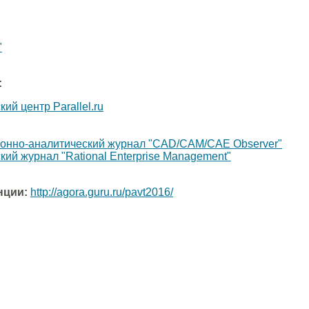
"
:
й центр Parallel.ru
нно-аналитический журнал "CAD/CAM/CAE Observer"
й журнал "Rational Enterprise Management"
нции:
http://agora.guru.ru/pavt2016/