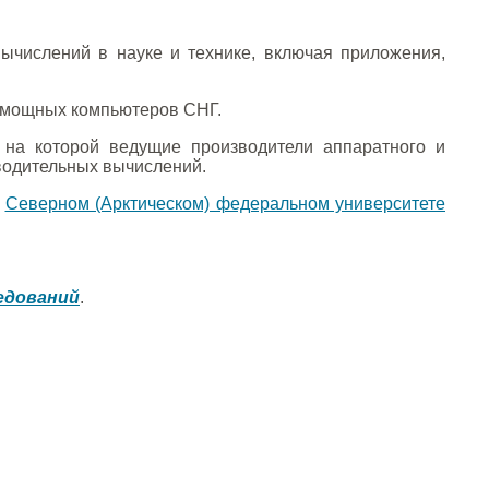
числений в науке и технике, включая приложения,
мощных компьютеров СНГ.
, на которой ведущие производители аппаратного и
водительных вычислений.
в
Северном (Арктическом) федеральном университете
едований
.