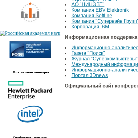
АО "НИЦЭВТ"
Компания EBV Elektronik
Компания Softline
Компания "Супервэйв Групп
Корпорация IBM
Информационная поддержка
Информационно-аналитически
Газета "Поиск"
Журнал "Суперкомпьютеры"
Международный информацио
Информационно-аналитически
Портал 3Dnews
Официальный сайт конфере