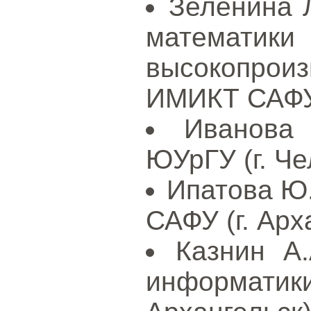
Зеленина Л
мат
высокопрои
ИМИКТ САФУ 
Иванова
ЮУрГУ (г. Че
Ипатова Ю.
САФУ (г. Арх
Казнин А.
информат