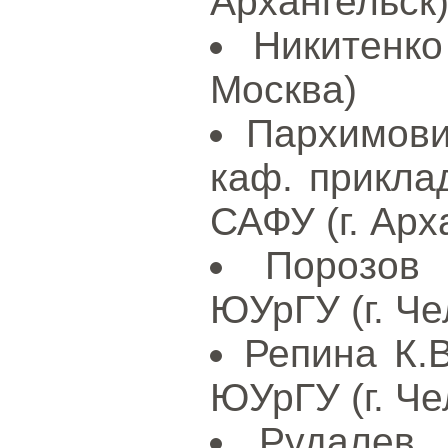
Архангельск
Никитенко
Москва)
Пархимови
каф. прикл
САФУ (г. Арх
Порозов
ЮУрГУ (г. Че
Репина К.
ЮУрГУ (г. Че
Рудалев 