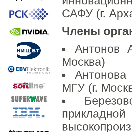
инновацио
САФУ (г. Арх
Члены орга
Антонов А
Москва)
Антонова
МГУ (г. Моск
Березо
приклад
высокопрои