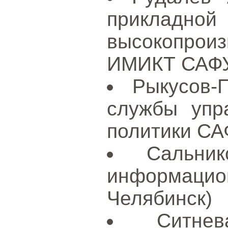
приклад
высокопрои
ИМИКТ САФУ 
Рыкусов-
службы упр
политики САФ
Сальни
информацион
Челябинск)
Ситне