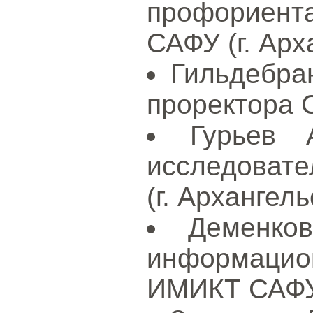
профориент
САФУ (г. Арх
Гильдебра
проректора С
Гурьев 
исследовате
(г. Архангель
Деменков
информацион
ИМИКТ САФУ 