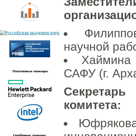
Замести
организацио
Филипп
научной рабо
Хаймина
САФУ (г. Арх
Секретар
комитета:
Юфрякова