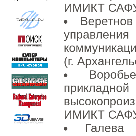
ИМИКТ САФУ 
Веретнов
управлен
коммуникац
(г. Архангель
Вороб
приклад
высокопрои
ИМИКТ САФУ 
Галева 