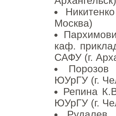
Архангельск
Никитенко
Москва)
Пархимови
каф. прикл
САФУ (г. Арх
Порозов
ЮУрГУ (г. Че
Репина К.
ЮУрГУ (г. Че
Рудалев 