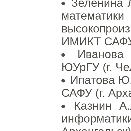
Зеленина Л
мат
высокопрои
ИМИКТ САФУ 
Иванова
ЮУрГУ (г. Че
Ипатова Ю.
САФУ (г. Арх
Казнин А.
информат