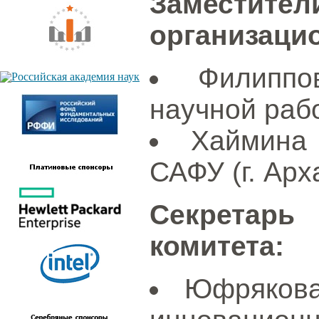
Замести
организацио
Филипп
научной рабо
Хаймина
САФУ (г. Арх
Секретар
комитета:
Юфрякова