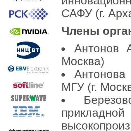
инновацио
САФУ (г. Арх
Члены орга
Антонов А
Москва)
Антонова
МГУ (г. Моск
Березо
приклад
высокопрои