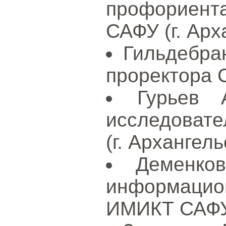
профориент
САФУ (г. Арх
Гильдебра
проректора С
Гурьев 
исследовате
(г. Архангель
Деменков
информацион
ИМИКТ САФУ 