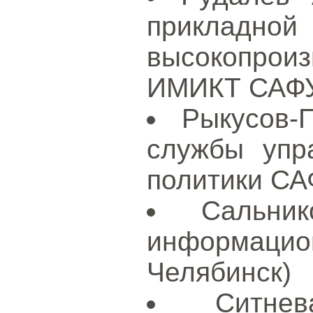
приклад
высокопрои
ИМИКТ САФУ 
Рыкусов-
службы упр
политики САФ
Сальни
информацион
Челябинск)
Ситне