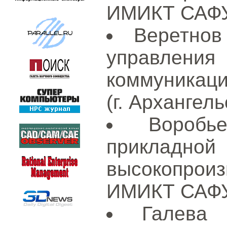
ИМИКТ САФУ 
Веретнов
управлен
коммуникац
(г. Архангель
Вороб
приклад
высокопрои
ИМИКТ САФУ 
Галева 