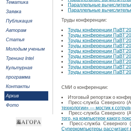
Тематика
Параллельные вычислительн
Параллельные вычислительн
Заявка
Труды конференции:
Публикация
Труды конференции ПаВТ'2
Авторам
Труды конференции ПаВТ'2
Статья
Труды конференции ПаВТ'2
Труды конференции ПаВТ'2
Молодым ученым
Труды конференции ПаВТ'2
Труды конференции ПаВТ'2
Тренинг Intel
Труды конференции ПаВТ'2
Труды конференции ПаВТ'2
Культурная
Труды конференции ПаВТ'2
программа
Контакты
СМИ о конференции:
Архив
Итоговый репортаж о конфе
Пресс-служба Северного (А
Фото
технологии» — мостик к сотруд
Пресс-служба Северного (А
того, на компьютере какого по
Пресс-служба Северного (
Суперкомпьютеры рассчитают в