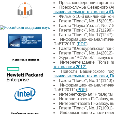
Пресс-конференция организ
Пресс-служба Северного (Ар
вычислительные технологии (П
Фильм о 10-й юбилейной ко
Газета "Поиск", No. 15(2015)
Газета "Наука Урала", No. 7-8
Газета "Поиск", No. 17(1299)
Газета "Поиск", No. 17(1247)
Информационно-аналитичес
ПаВТ’2013" (
PDF
).
Газета "Южноуральская панор
Газета "Поиск", No. 14(2012)
Журнал "PCWeek", выпуск от
Интернет-издание "Tom's h
технологии 2012"
.
Новости Башкирского гос
вычислительные технологии, П
Газета "Поиск", No. 14(1140)
Информационно-аналитичес
ПаВТ'2011" (
PDF
).
Интернет-журнал "ProDigita
Интернет-газета IT-Galaxy, в
Интернет-газета IT-Galaxy, в
Газета "Поиск", No. 17(1091)
Информационно-аналитичес