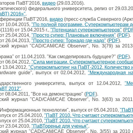
аторов ПаВТ'2016,
видео
(29.03.2016).
ктического) федерального университета, релиз от 29.03.2
аВТ) 2016»"
.
нференции ПаВТ'2016,
видео
(пресс-служба Северного (Аркт
 от 10.04.2015,
"По полной программе. Суперкомпьютерам д
(1116) от 15.04.2015 г.,
"Потенциал суперкомпьютеров"
(
PD
 от 25.04.2014,
"Просто супер: Плановые включения"
(
PDF
).
 от 26.04.2013,
"Просто супер: Торнадо где надо"
(
PDF
).
кий журнал "CAD/CAM/CAE Observer", No. 3(79) за 2013
ама" от 11.04.2103. "Как смоделировать будущее?" (
PDF
).
 от 06.04.2012,
"Сила миграции. Суперкомпьютерное сообще
 13.04.2012,
"Суперкомпьютинг на ПаВТ-2012. Количество и
ardware guide", выпуск от 02.04.2012,
"Международная н
ударственного университета, выпуск от 12.04.2012,
"М
аВТ 2012"
.
 от 08.04.2011, "Все на демонстрацию" (
PDF
).
кий журнал "CAD/CAM/CAE Observer", No. 3(63) за 2011
l Информационные технологии", выпуск от 05.04.2010,
"ПаВТ
ыпуск от 25.04.2010,
"ПаВТ 2010. Что считают суперкомпьюте
ыпуск от 25.04.2010,
"ПаВТ 2010. Что считают суперкомпьюте
 от 23.04.2010,
"ПаВТоренье для ученья"
.
кий журнал "CAD/CAM/CAE Observer", No. 3(55) за 2010 