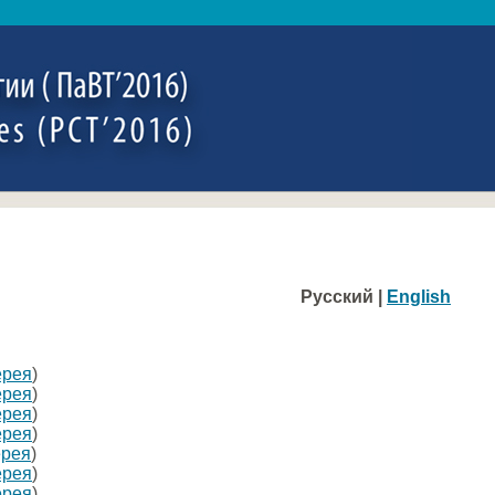
Русский |
English
ерея
)
ерея
)
ерея
)
ерея
)
ерея
)
ерея
)
ерея
)