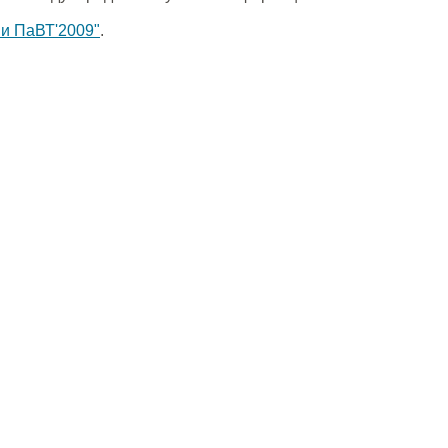
и ПаВТ'2009"
.