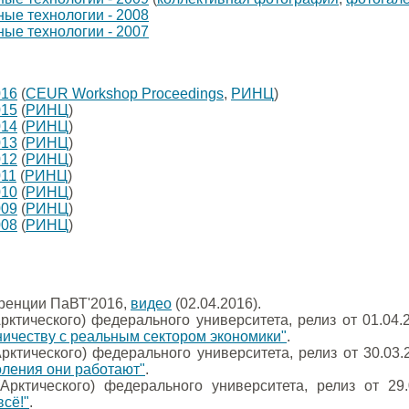
ые технологии - 2008
ые технологии - 2007
016
(
CEUR Workshop Proceedings
,
РИНЦ
)
015
(
РИНЦ
)
014
(
РИНЦ
)
013
(
РИНЦ
)
012
(
РИНЦ
)
011
(
РИНЦ
)
010
(
РИНЦ
)
009
(
РИНЦ
)
008
(
РИНЦ
)
ренции ПаВТ'2016,
видео
(02.04.2016).
рктического) федерального университета, релиз от 01.04.
ничеству с реальным сектором экономики"
.
рктического) федерального университета, релиз от 30.03.
коления они работают"
.
Арктического) федерального университета, релиз от 29
сё!"
.