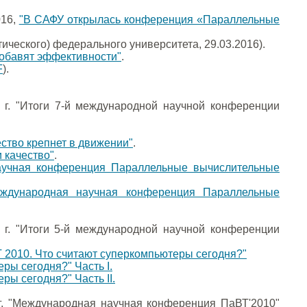
016,
"В САФУ открылась конференция «Параллельные
ического) федерального университета, 29.03.2016).
обавят эффективности"
.
F
).
 г. "Итоги 7-й международной научной конференции
ство крепнет в движении"
.
 качество"
.
аучная конференция Параллельные вычислительные
еждународная научная конференция Параллельные
 г. "Итоги 5-й международной научной конференции
 2010. Что считают суперкомпьютеры сегодня?"
ры сегодня?" Часть I.
ры сегодня?" Часть II.
г. "Международная научная конференция ПаВТ'2010"