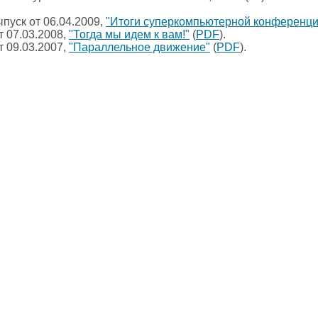
ыпуск от 06.04.2009,
"Итоги суперкомпьютерной конференци
от 07.03.2008,
"Тогда мы идем к вам!"
(
PDF
).
от 09.03.2007,
"Параллельное движение"
(
PDF
).