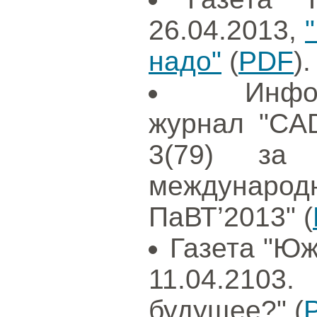
26.04.2013,
надо"
(
PDF
).
Инфо
журнал "CAD
3(79) за
международ
ПаВТ’2013" (
Газета "Юж
11.04.210
будущее?" (