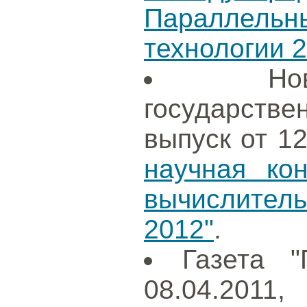
Параллел
технологии 
Н
государст
выпуск от 1
научная ко
вычислител
2012"
.
Газета "
08.04.2011