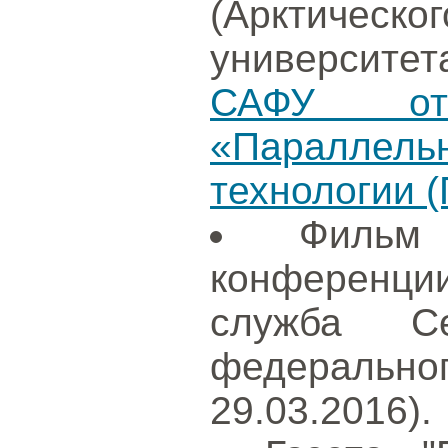
(Арктиче
университет
САФУ отк
«Параллел
технологии (
Фильм
конференции
служба Сев
федераль
29.03.2016).