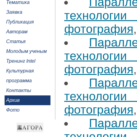
Паралл
Тематика
технологи
Заявка
Публикация
фотография
Авторам
Паралл
Статья
Молодым ученым
технологи
Тренинг Intel
фотография
Культурная
Паралл
программа
Контакты
технологи
Архив
фотография
Фото
Паралл
технологи