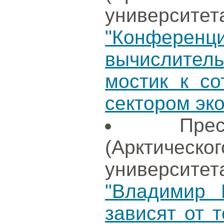
университет
"Конфере
вычислите
мостик к со
сектором эк
Пре
(Арктиче
университет
"Владимир 
зависят от т