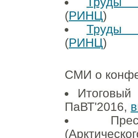
Труды 
(
РИНЦ
)
Труды 
(
РИНЦ
)
СМИ о конф
Итоговый
ПаВТ'2016,
в
Пре
(Арктиче