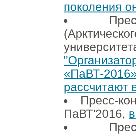
поколения о
Пре
(Арктиче
университет
"Организ
«ПаВТ-201
рассчитают в
Пресс-ко
ПаВТ'2016,
в
Пре