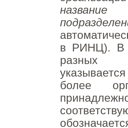
назван
подразделен
автоматичес
в РИНЦ). В 
разных о
указываетс
более ор
принадл
соответс
обозначаетс