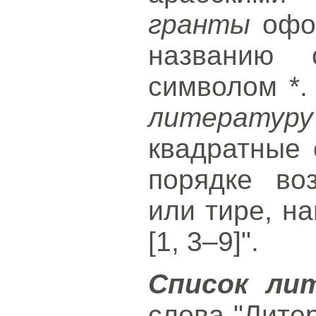
гранты
офор
названию 
символом *
литературу
квадратные 
порядке во
или тире, нап
[1, 3–9]".
Список ли
слова "Лите