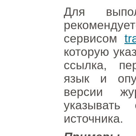
Для выпол
рекоменду
сервисом
tr
которую ука
ссылка, пе
язык и опу
версии жу
указывать 
источника.