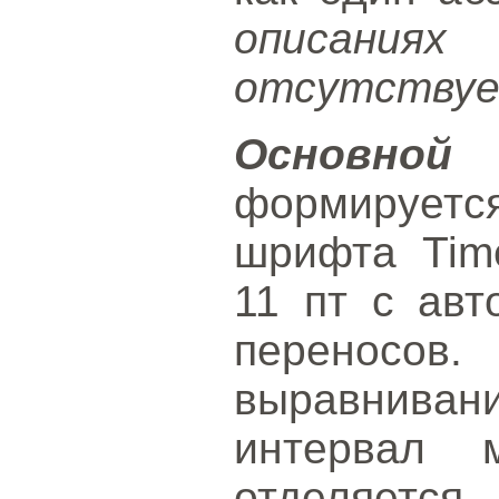
описаниях
отсутствуе
Основн
формирует
шрифта Tim
11 пт с авт
переносов
выравниван
интервал 
отделяется 