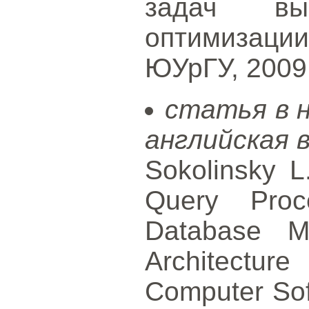
задач вы
оптимизац
ЮУрГУ, 2009.
статья в 
английская 
Sokolinsky L.
Query Proce
Database Ma
Architectu
Computer Soft