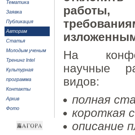
Тематика
работы, 
Заявка
требован
Публикация
Авторам
изложенным
Статья
Молодым ученым
На конфе
Тренинг Intel
научные р
Культурная
видов:
программа
Контакты
полная ст
Архив
Фото
короткая 
описание п