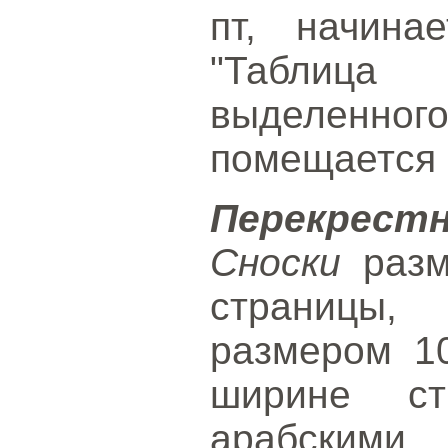
пт, начина
"Таблица
выделенног
помещается 
Перекрест
Сноски
разм
страницы,
размером 1
ширине ст
арабским