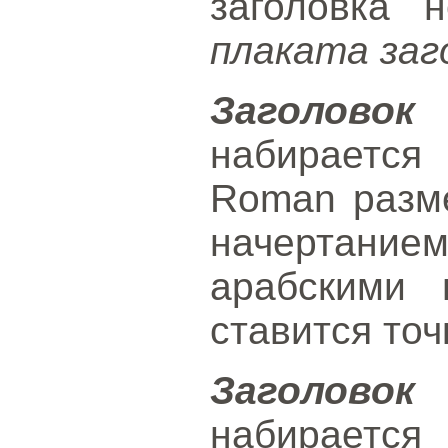
заголовка 
плаката заг
Заголов
набираетс
Roman разм
начертание
арабскими 
ставится точ
Заголов
набираетс