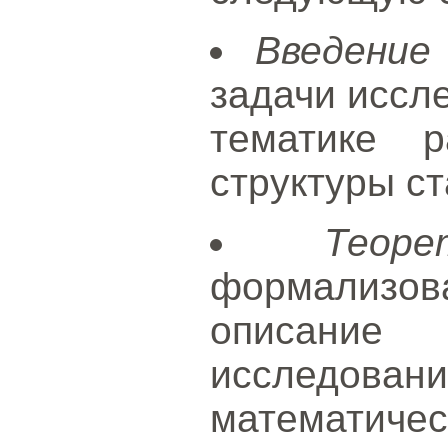
Введение
задачи иссле
тематике р
структуры ст
Теор
формализова
описани
исследовани
математиче