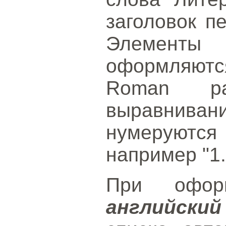
заголовок п
Элементы
оформляют
Roman р
выравнива
нумеруютс
например "1.
При офо
английски