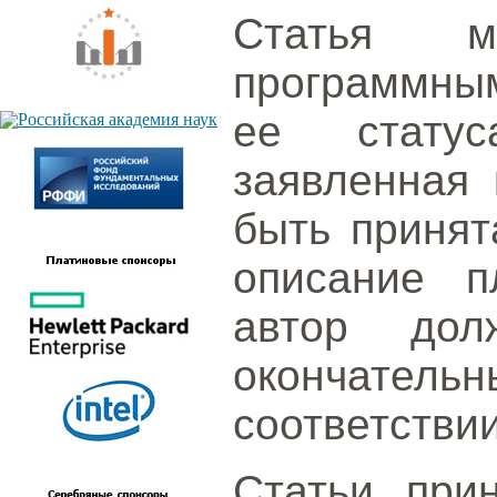
Статья м
программным
ее статус
заявленная 
быть принят
описание п
автор дол
окончател
соответствии
Статьи при