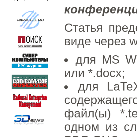
конференц
Статья пред
виде через 
для MS Wo
или *.docx;
для LaT
содержащ
файл(ы) *.
одном из с