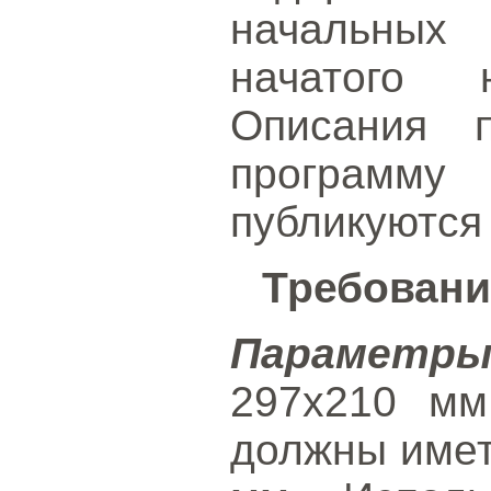
начальных
начатого н
Описания п
программ
публикуются
Требовани
Параметр
297x210 мм
должны имет