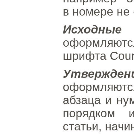
в номере не 
Исходны
оформляют
шрифта Cour
Утвержден
оформляют
абзаца и ну
порядком 
статьи, начи