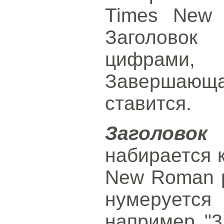
Times New 
Заголовок
цифрами
Завершающ
ставится.
Заголово
набирается 
New Roman р
нумеруетс
например "3