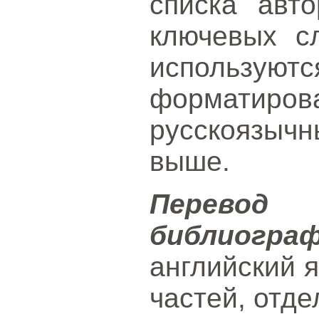
списка авто
ключевых с
использ
форматиро
русскоязычн
выше.
Перево
библиогра
английский 
частей, отд