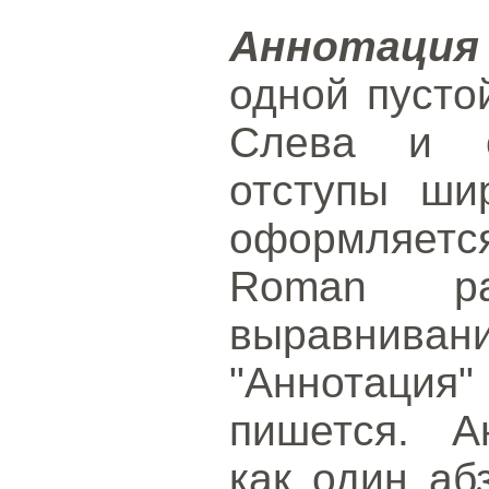
Аннотация
одной пусто
Слева и с
отступы ши
оформляет
Roman р
выравнива
"Аннотация
пишется. А
как один аб