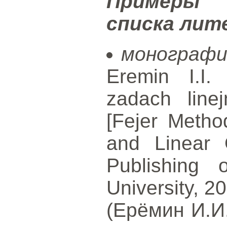
Примеры 
списка ли
монографи
Eremin I.I.
zadach linej
[Fejer Metho
and Linear O
Publishing 
University, 2
(Ерёмин И.И