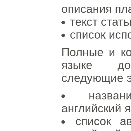
описания пла
текст стать
список исп
Полные и ко
языке доп
следующие 
назва
английский я
список а