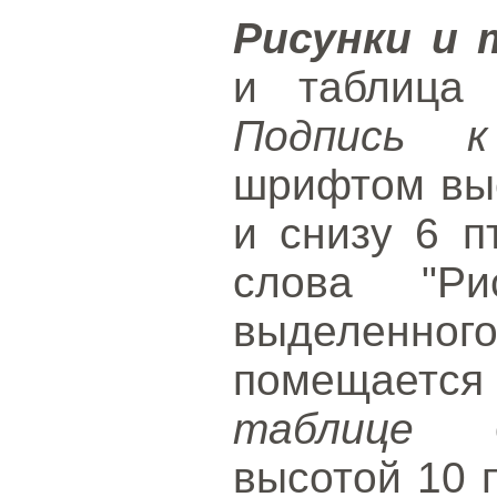
Рисунки и
и таблица 
Подпись к
шрифтом выс
и снизу 6 п
слова "Ри
выделенног
помещается
таблице
оф
высотой 10 п