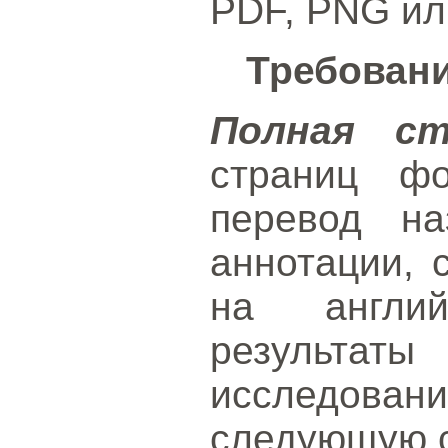
PDF, PNG ил
Требовани
Полная с
страниц ф
перевод на
аннотации, 
на англий
результаты
исследов
следующую с