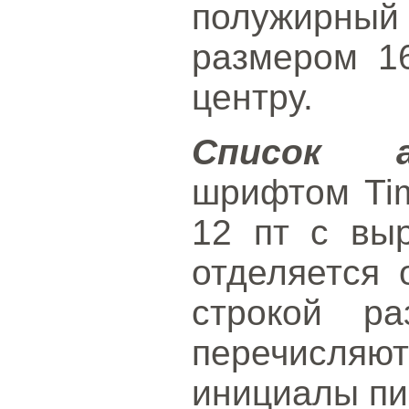
полужирный
размером 1
центру.
Список а
шрифтом Ti
12 пт с вы
отделяется 
строкой р
перечисля
инициалы пи