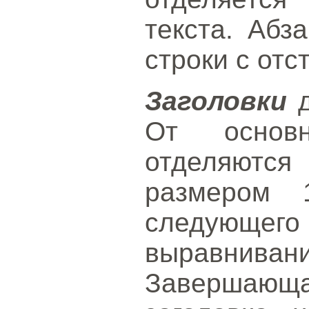
текста. Абз
строки с отс
Заголовки
д
От основн
отделяются
размером 
следую
выравнива
Завершающ