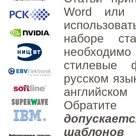
Word или L
использов
наборе ст
необходимо
стилевые 
русском язы
английск
Обратит
допускае
шаблонов