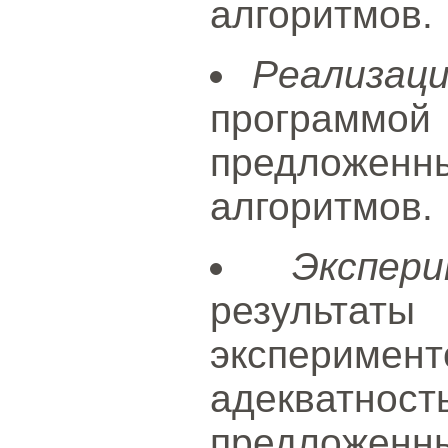
алгоритмов.
Реализац
програ
предложенн
алгоритмов.
Экспер
результа
экспериме
адекватно
предложенн