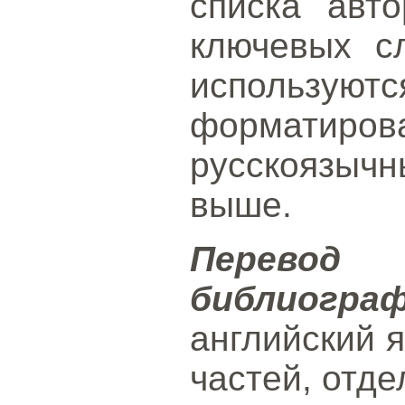
списка авто
ключевых с
использ
форматиро
русскоязычн
выше.
Перево
библиогра
английский 
частей, отд