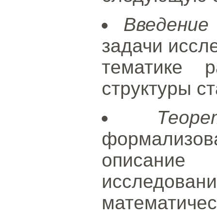
Введение
задачи иссле
тематике р
структуры ст
Теор
формализова
описани
исследовани
математиче