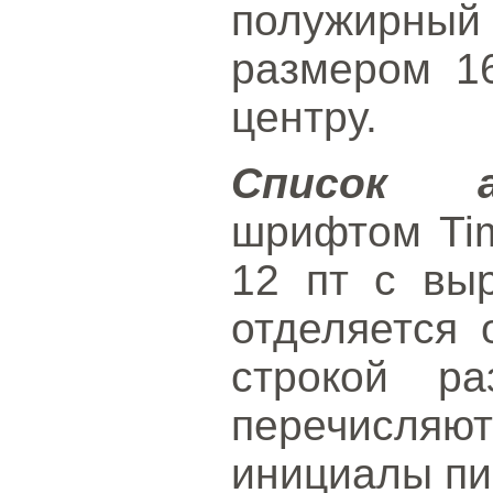
полужирный
размером 1
центру.
Список а
шрифтом Ti
12 пт с вы
отделяется 
строкой р
перечисля
инициалы пи