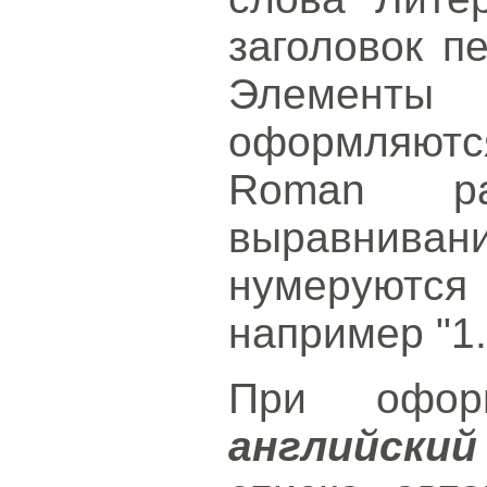
заголовок п
Элементы
оформляют
Roman р
выравнива
нумеруютс
например "1.
При офо
английски