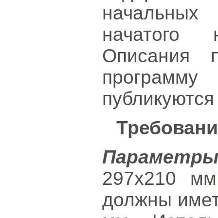
начальных
начатого н
Описания п
программ
публикуются
Требовани
Параметр
297x210 мм
должны имет