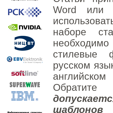
Word или L
использов
наборе ст
необходимо
стилевые 
русском язы
английск
Обратит
допускае
шаблонов