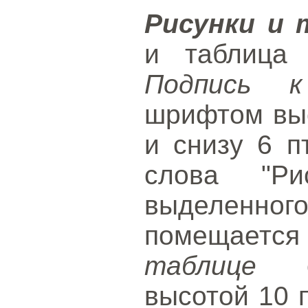
Рисунки и
и таблица 
Подпись к
шрифтом выс
и снизу 6 п
слова "Ри
выделенног
помещается
таблице
оф
высотой 10 п