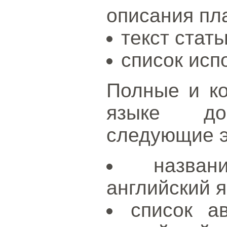
описания пла
текст стать
список исп
Полные и ко
языке доп
следующие 
назва
английский я
список а