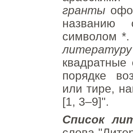
гранты
офор
названию 
символом *
литературу
квадратные 
порядке во
или тире, нап
[1, 3–9]".
Список ли
слова "Лите