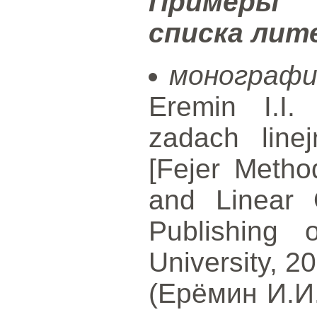
Примеры 
списка ли
монографи
Eremin I.I.
zadach linej
[Fejer Metho
and Linear O
Publishing 
University, 2
(Ерёмин И.И