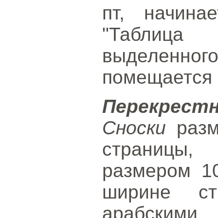
пт, начина
"Таблица
выделенног
помещается 
Перекрест
Сноски
разм
страницы,
размером 1
ширине ст
арабским