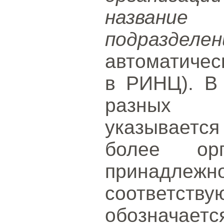
назван
подразделен
автоматичес
в РИНЦ). В 
разных о
указываетс
более ор
принадл
соответс
обозначаетс