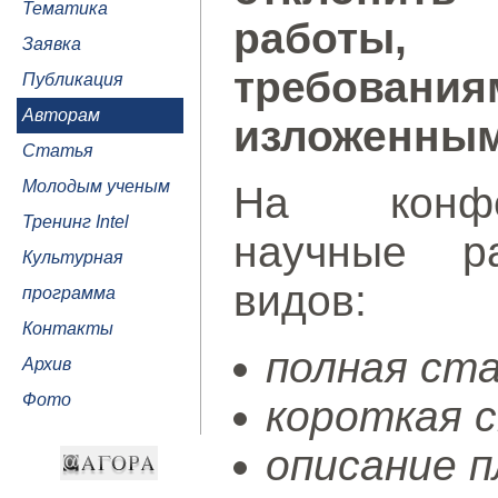
Тематика
работы, 
Заявка
требован
Публикация
Авторам
изложенным
Статья
Молодым ученым
На конфе
Тренинг Intel
научные р
Культурная
видов:
программа
Контакты
полная ст
Архив
Фото
короткая 
описание п