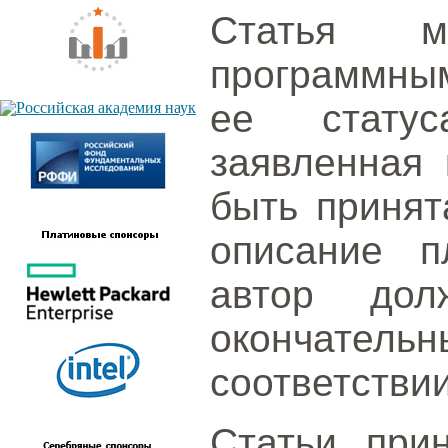
Статья м
программным
ее статус
заявленная 
быть принят
описание п
автор дол
окончател
соответствии
Статьи при