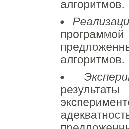
алгоритмов.
Реализац
програ
предложенн
алгоритмов.
Экспер
результа
экспериме
адекватно
предложенн