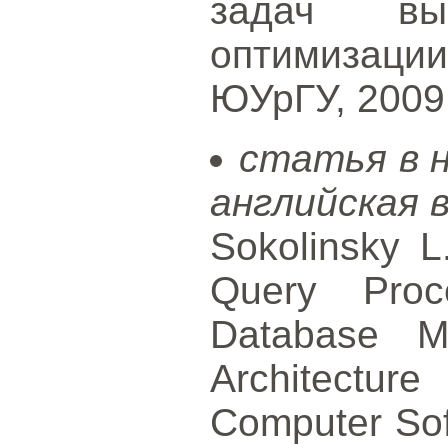
задач вы
оптимизац
ЮУрГУ, 2009.
статья в 
английская 
Sokolinsky L.
Query Proce
Database Ma
Architectu
Computer Soft