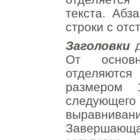
текста. Абз
строки с отс
Заголовки
д
От основн
отделяются
размером 
следую
выравнива
Завершающ