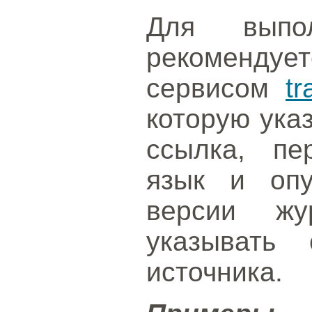
Для выпол
рекоменду
сервисом
tr
которую ука
ссылка, пе
язык и опу
версии жу
указывать 
источника.