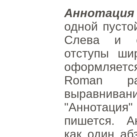
Аннотация
одной пусто
Слева и с
отступы ши
оформляет
Roman р
выравнива
"Аннотация
пишется. А
как один аб