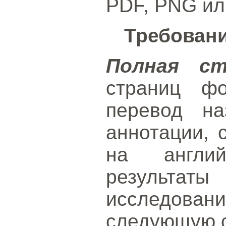
PDF, PNG ил
Требовани
Полная с
страниц ф
перевод на
аннотации, 
на англий
результаты
исследов
следующую с