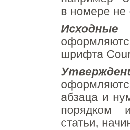
в номере не 
Исходны
оформляют
шрифта Cour
Утвержден
оформляют
абзаца и ну
порядком 
статьи, начи