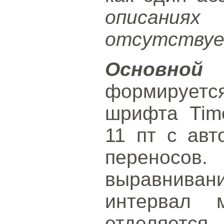
описаниях
отсутствуе
Основн
формирует
шрифта Tim
11 пт с авт
переносов
выравниван
интервал 
отделяется 