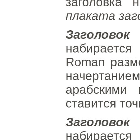
заголовка 
плаката заг
Заголов
набираетс
Roman разм
начертание
арабскими 
ставится точ
Заголов
набираетс