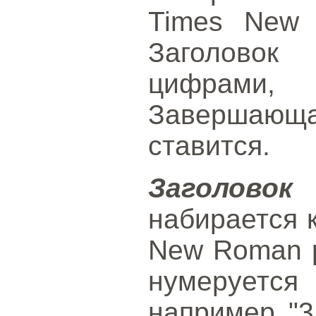
Times New 
Заголовок
цифрами
Завершающ
ставится.
Заголово
набирается 
New Roman р
нумеруетс
например "3