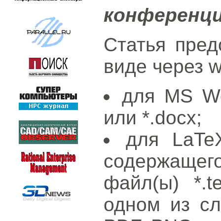
конференц
Статья пред
виде через 
для MS Wo
или *.docx;
для LaT
содержащ
файл(ы) *.
одном из с