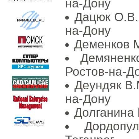
на-Дону
Дацюк О.В.
на-Дону
Деменков М
Демяненк
Ростов-на-Д
Деундяк В.
на-Дону
Долганина 
Дордопу