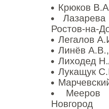
Крюков В.А
Лазарева
Ростов-на-Д
Легалов А.И
Линёв А.В.
Лиходед Н.А
Лукащук С.
Марчевский
Мееров 
Новгород