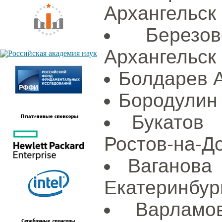
Архангельск
Березо
Архангельск
Болдарев А
Бородулин 
Букатов
Ростов-на-Д
Ваганова
Екатеринбур
Варламо