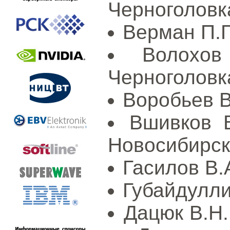
Черноголовк
Верман П.Г
Волохо
Черноголовк
Воробьев В.
Вшивков 
Новосибирск
Гасилов В.
Губайдулли
Дацюк В.Н.