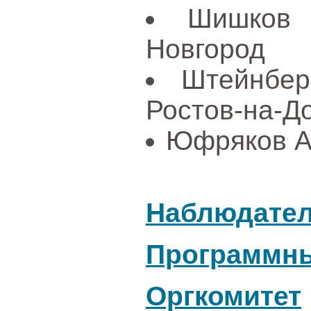
Шишков 
Новгород
Штейнбе
Ростов-на-Д
Юфряков А.
Наблюдател
Программны
Оргкомитет