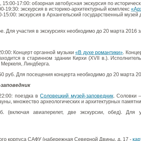
, 15:00-17:00: обзорная автобусная экскурсия по историче
:00-19:30: экскурсия в историко-архитектурный комплекс
«Ар
50-15:00: экскурсия в Архангельский государственный музей
ое. Для участия в экскурсиях необходимо до 20 марта 2016
-20:00: Концерт органной музыки
«В духе романтики»
. Конц
 находится в старинном здании Кирхи (XVII в.). Исполните
 Меркеля, Линдберга.
50 руб. Для посещения концерта необходимо до 20 марта 
-заповедник
-22:00: поездка в
Соловецкий музей-заповедник
. Соловки 
ауны, множество археологических и архитектурных памятни
б. (включая авиаперелет, две экскурсии, обед). Для
ного корпуса САФУ (набережная Северной Двины, д. 17 -
кар