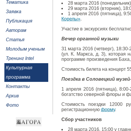
Тематика
28 марта 2016 (понедельник)
29 марта 2016 (вторник), 18
Заявка
1 апреля 2016 (пятница), 9:
Корелы»
.
Публикация
Участие в экскурсиях бесплатн
Авторам
Вечер органной музыки
Статья
31 марта 2016 (четверг), 18:30
Молодым ученым
(ул. К. Маркса, д. 3), которая
Тренинг Intel
программе произведения Баха,
Культурная
Стоимость билета на концерт 5
программа
Поездка в Соловецкий музей
Контакты
1 апреля 2016 (пятница), 8:00
богатство северной флоры и ф
Архив
Стоимость поездки 12000 ру
Фото
регистрационную
форму
.
Сбор участников
28 марта 2016, 15:00 у глав