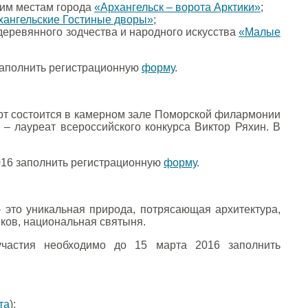
ским местам города
«Архангельск – ворота Арктики»
;
хангельские Гостиные дворы»
;
 деревянного зодчества и народного искусства
«Малые
 заполнить регистрационную
форму
.
ерт состоится в камерном зале Поморской филармонии
ль – лауреат всероссийского конкурса Виктор Ряхин. В
2016 заполнить регистрационную
форму
.
– это уникальная природа, потрясающая архитектура,
ков, национальная святыня.
 участия необходимо до 15 марта 2016 заполнить
та
);