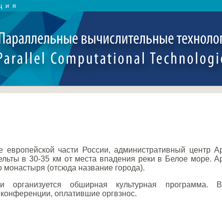
ция
е европейской части России, административный центр А
ьты в 30-35 км от места впадения реки в Белое море. Арх
 монастыря (отсюда название города).
и организуется обширная культурная программа. В
 конференции, оплатившие оргвзнос.