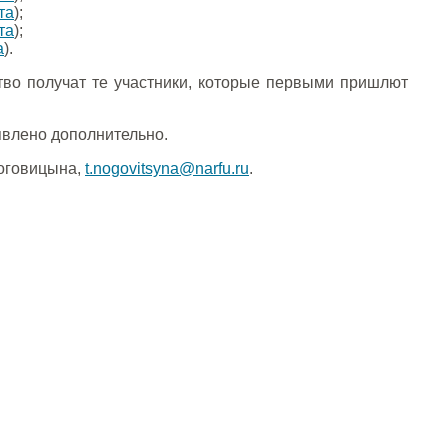
та
);
та
);
а
).
тво получат те участники, которые первыми пришлют
явлено дополнительно.
Ноговицына,
t.nogovitsyna@narfu.ru
.