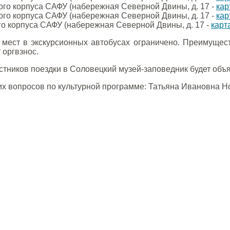
ного корпуса САФУ (набережная Северной Двины, д. 17 -
кар
ного корпуса САФУ (набережная Северной Двины, д. 17 -
кар
ого корпуса САФУ (набережная Северной Двины, д. 17 -
карт
о мест в экскурсионных автобусах ограничено. Преимущес
 оргвзнос.
стников поездки в Соловецкий музей-заповедник будет объ
их вопросов по культурной программе: Татьяна Ивановна 