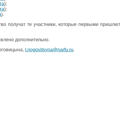
та
);
та
);
а
).
тво получат те участники, которые первыми пришлют
явлено дополнительно.
Ноговицына,
t.nogovitsyna@narfu.ru
.