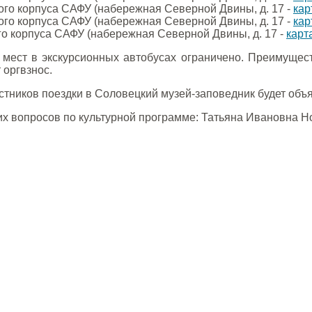
ного корпуса САФУ (набережная Северной Двины, д. 17 -
кар
ного корпуса САФУ (набережная Северной Двины, д. 17 -
кар
ого корпуса САФУ (набережная Северной Двины, д. 17 -
карт
о мест в экскурсионных автобусах ограничено. Преимущес
 оргвзнос.
стников поездки в Соловецкий музей-заповедник будет объ
их вопросов по культурной программе: Татьяна Ивановна 