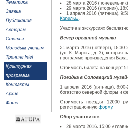
Тематика
28 марта 2016 (понедельник)
29 марта 2016 (вторник), 18
Заявка
1 апреля 2016 (пятница), 9:
Корелы»
.
Публикация
Участие в экскурсиях бесплатн
Авторам
Вечер органной музыки
Статья
31 марта 2016 (четверг), 18:30
Молодым ученым
(ул. К. Маркса, д. 3), которая
Тренинг Intel
программе произведения Баха,
Культурная
Стоимость билета на концерт 5
программа
Поездка в Соловецкий музей
Контакты
1 апреля 2016 (пятница), 8:00
богатство северной флоры и ф
Архив
Стоимость поездки 12000 ру
Фото
регистрационную
форму
.
Сбор участников
28 марта 2016, 15:00 у глав