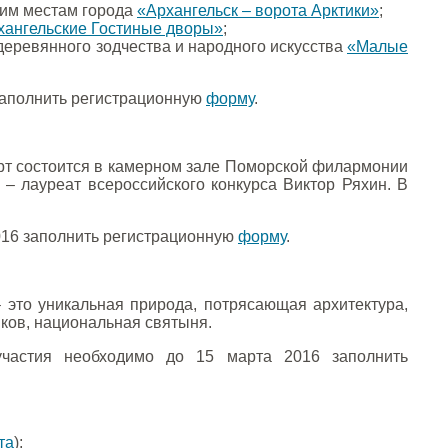
ским местам города
«Архангельск – ворота Арктики»
;
хангельские Гостиные дворы»
;
 деревянного зодчества и народного искусства
«Малые
 заполнить регистрационную
форму
.
ерт состоится в камерном зале Поморской филармонии
ль – лауреат всероссийского конкурса Виктор Ряхин. В
2016 заполнить регистрационную
форму
.
– это уникальная природа, потрясающая архитектура,
ков, национальная святыня.
 участия необходимо до 15 марта 2016 заполнить
та
);