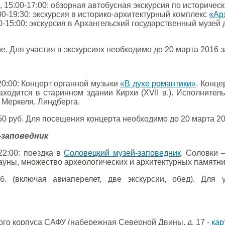
, 15:00-17:00: обзорная автобусная экскурсия по историче
:00-19:30: экскурсия в историко-архитектурный комплекс
«Ар
50-15:00: экскурсия в Архангельский государственный музей
ое. Для участия в экскурсиях необходимо до 20 марта 2016
-20:00: Концерт органной музыки
«В духе романтики»
. Конц
 находится в старинном здании Кирхи (XVII в.). Исполните
 Меркеля, Линдберга.
50 руб. Для посещения концерта необходимо до 20 марта 
-заповедник
-22:00: поездка в
Соловецкий музей-заповедник
. Соловки 
ауны, множество археологических и архитектурных памятни
б. (включая авиаперелет, две экскурсии, обед). Для
ного корпуса САФУ (набережная Северной Двины, д. 17 -
кар