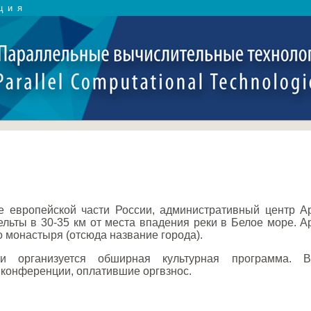
ция
е европейской части России, административный центр А
ьты в 30-35 км от места впадения реки в Белое море. Арх
 монастыря (отсюда название города).
и организуется обширная культурная программа. В
 конференции, оплатившие оргвзнос.