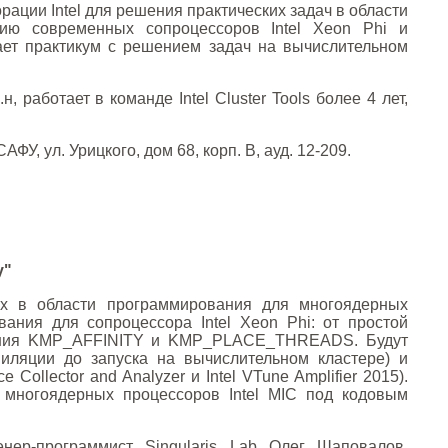
ации Intel для решения практических задач в области
нию современных сопроцессоров Intel Xeon Phi и
гает практикум с решением задач на вычислительном
, работает в команде Intel Cluster Tools более 4 лет,
У, ул. Урицкого, дом 68, корп. В, ауд. 12-209.
у"
их в области программирования для многоядерных
ания для сопроцессора Intel Xeon Phi: от простой
ужения KMP_AFFINITY и KMP_PLACE_THREADS. Будут
иляции до запуска на вычислительном кластере) и
e Collector and Analyzer и Intel VTune Amplifier 2015).
 многоядерных процессоров Intel MIC под кодовым
нер-программист Singularis Lab Олег Шаповалов,