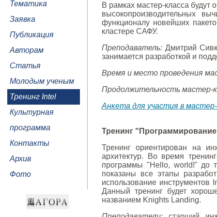
Тематика
В рамках мастер-класса будут 
высокопроизводительных выч
Заявка
функционалу новейших пакетов
кластере САФУ.
Публикация
Преподаватель:
Дмитрий Сивков
Авторам
занимается разработкой и подд
Статья
Время и место проведения ма
Молодым ученым
Продолжительность мастер-к
Тренинг Intel
Анкета для участия в мастер-
Культурная
программа
Тренинг "Программирование н
Контакты
Тренинг ориентирован на ин
архитектур. Во время тренин
Архив
программы "Hello, world!" 
показаны все этапы разработ
Фото
использование инструментов Inte
Данный тренинг будет хороше
названием Knights Landing.
Преподаватели:
старший инже