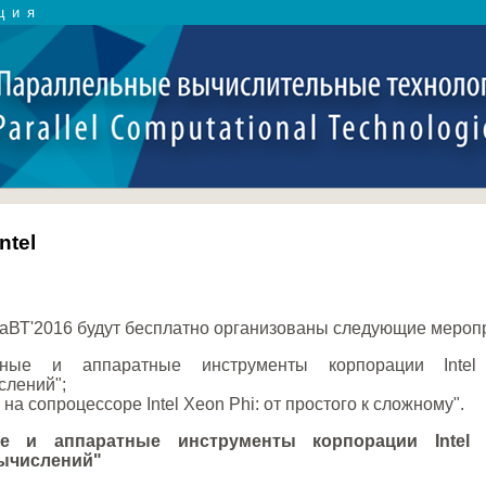
ция
ntel
аВТ'2016 будут бесплатно организованы следующие мероп
ммные и аппаратные инструменты корпорации Inte
слений";
а сопроцессоре Intel Xeon Phi: от простого к сложному".
ые и аппаратные инструменты корпорации Intel
ычислений"