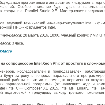
обсуждаться программные и аппаратные инструменты корпор
ислений. Особое внимание будет уделено использова
 среды Intel Parallel Studio XE. Мастер-класс предпола
, ведущий технический инженер-консультант Intel, к.ф.-м.н
ержкой HPC-инструментов Intel.
стер-класса:
28 марта 2016, 18:00, учебный корпус ИМИКТ САФ
ласса:
3 часа.
классе
а сопроцессоре Intel Xeon Phi: от простого к сложном
женеров, исследователей и преподавателей, работающ
га будут затронуты вопросы паралелльного программиров
до тонкой работы с нитями с помощью переменных окр
ки параллельной программы (от написания кода и комп
l (Intel C++ Composer XE 2015, Intel MPI Library, Intel Trac
й подготовкой к грядущему выходу третьего поколения
нер-программист Singularis Lab Ефим Сергеев, инже