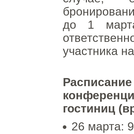
бронировани
до 1 марта
ответстве
участника н
Распис
конферен
гостиниц (в
26 марта: 9