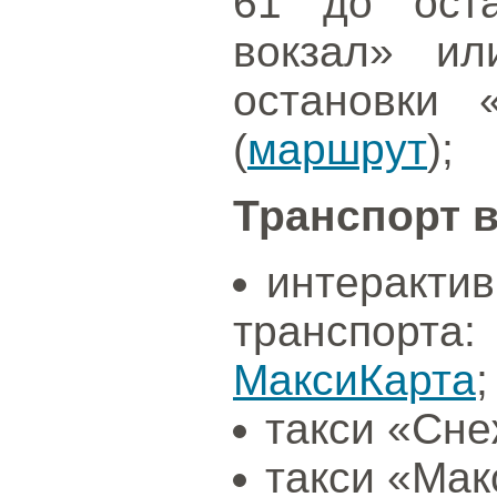
61 до оста
вокзал» и
остановки 
(
маршрут
);
Транспорт в
интеракти
транспор
МаксиКарта
;
такси «Снеж
такси «Мак