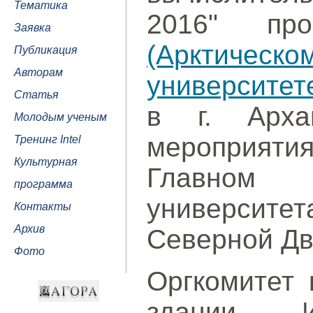
Тематика
2016" п
Заявка
(Арктиче
Публикация
Авторам
университет
Статья
в г. Арха
Молодым ученым
мероприят
Тренинг Intel
Культурная
Главном
программа
университе
Контакты
Архив
Северной Дв
Фото
Оргкомитет 
здании Ин