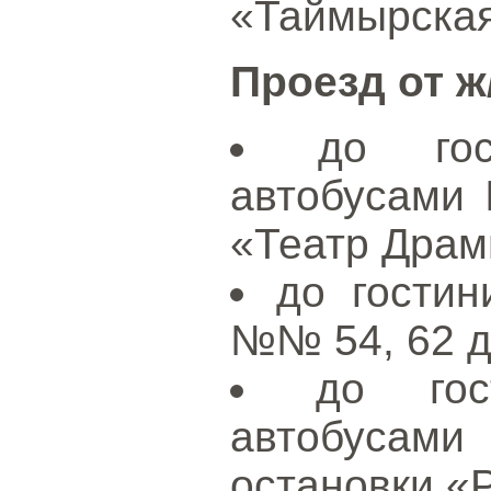
«Таймырская
Проезд от ж
до гос
автобусами
«Театр Драм
до гостин
№№ 54, 62 д
до гос
автобуса
остановки «