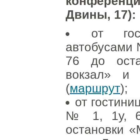
конференци
Двины, 17):
от гос
автобусами №
76 до оста
вокзал» и
(
маршрут
);
от гостини
№ 1, 1у, 6
остановки «