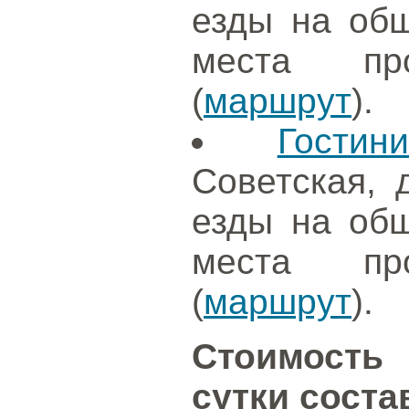
езды на общ
места про
(
маршрут
).
Гости
Советская, 
езды на общ
места про
(
маршрут
).
Стоимость
сутки соста