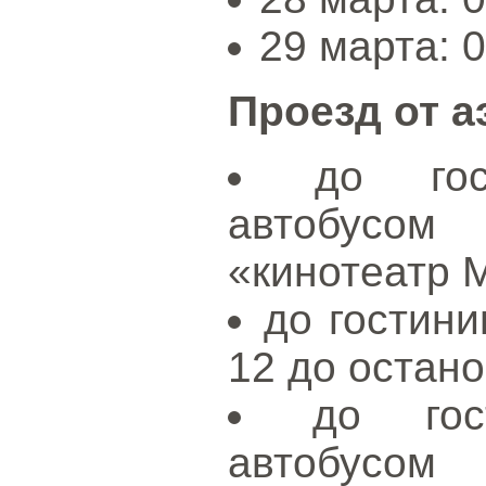
29 марта: 0
Проезд от а
до гос
автобусо
«кинотеатр 
до гостин
12 до остан
до гос
автобусо