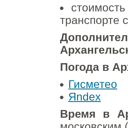
стоимость
транспорте с
Дополните
Архангельс
Погода в Ар
Гисметео
Яndex
Время в Ар
московским 