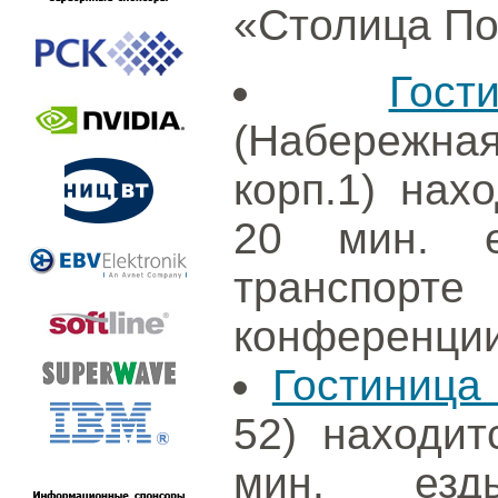
«Столица По
Гос
(Набережная
корп.1) нах
20 мин. е
транспорт
конференции
Гостиница
52) находит
мин. езд