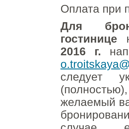
Оплата при 
Для бро
гостинице
н
2016 г.
напр
o.troitskaya@
следует у
(полностью
желаемый ва
бронирования
случае, 