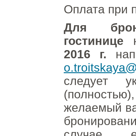
Оплата при 
Для бро
гостинице
н
2016 г.
напр
o.troitskaya@
следует у
(полностью
желаемый ва
бронирования
случае, 