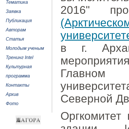
Тематика
2016" п
Заявка
(Арктиче
Публикация
Авторам
университет
Статья
в г. Арха
Молодым ученым
мероприят
Тренинг Intel
Культурная
Главном
программа
университе
Контакты
Архив
Северной Дв
Фото
Оргкомитет 
здании Ин