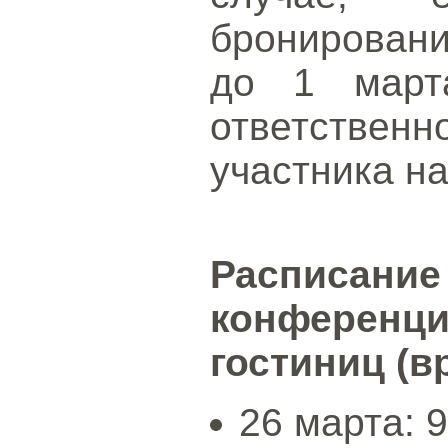
бронировани
до 1 марта
ответстве
участника н
Распис
конферен
гостиниц (в
26 марта: 9