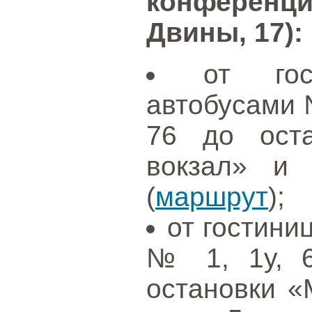
конференци
Двины, 17):
от гос
автобусами №
76 до оста
вокзал» и
(
маршрут
);
от гостини
№ 1, 1у, 6
остановки «