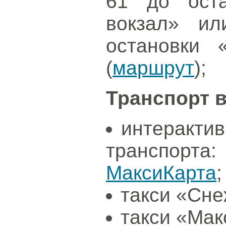
61 до оста
вокзал» и
остановки 
(
маршрут
);
Транспорт в
интеракти
транспор
МаксиКарта
;
такси «Снеж
такси «Мак