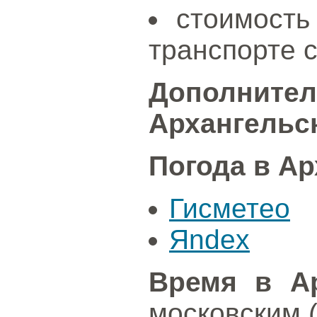
стоимость
транспорте с
Дополните
Архангельс
Погода в Ар
Гисметео
Яndex
Время в Ар
московским 