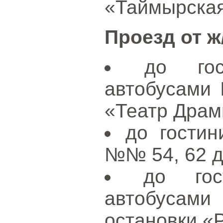
«Таймырская
Проезд от ж
до гос
автобусами
«Театр Драм
до гостин
№№ 54, 62 д
до гос
автобуса
остановки «