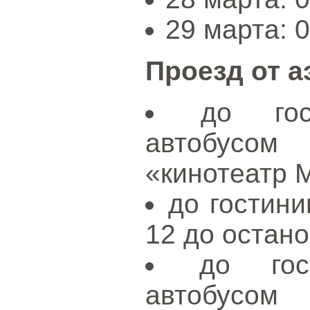
29 марта: 0
Проезд от а
до гос
автобусо
«кинотеатр 
до гостин
12 до остан
до гос
автобусо