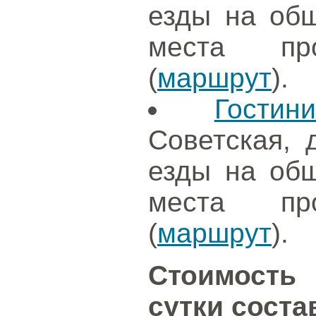
езды на общ
места про
(
маршрут
).
Гости
Советская, 
езды на общ
места про
(
маршрут
).
Стоимость
сутки соста