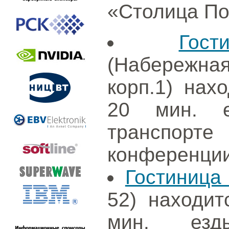
«Столица По
Гос
(Набережная
корп.1) нах
20 мин. е
транспорт
конференции
Гостиница
52) находит
мин. езд