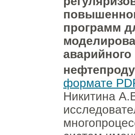
регуляризо
повышенног
программ д
моделирова
аварийного
нефтепроду
формате PD
Никитина А.В
исследовате
многопроцес