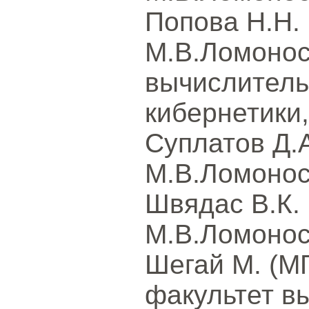
Попова Н.Н.
М.В.Ломонос
вычислитель
кибернетики,
Суплатов Д.
М.В.Ломонос
Швядас В.К.
М.В.Ломонос
Шегай М. (М
факультет в