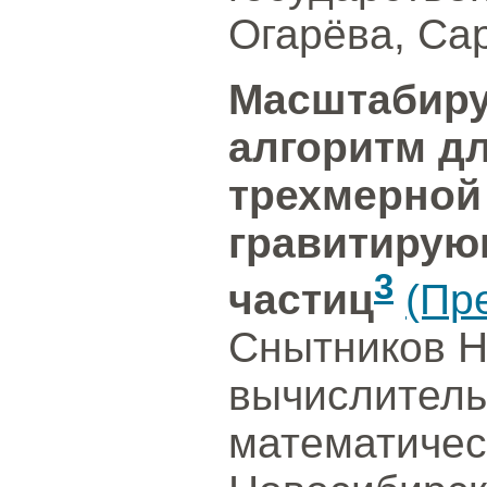
Огарёва, Са
Масштабир
алгоритм д
трехмерной
гравитирую
3
частиц
(Пр
Снытников Н
вычислитель
математичес