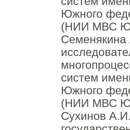
систем имен
Южного феде
(НИИ МВС ЮФ
Семенякина 
исследовате
многопроцес
систем имен
Южного феде
(НИИ МВС ЮФ
Сухинов А.И
государстве