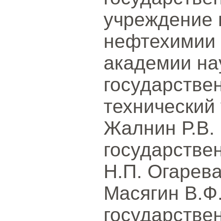
учреждение 
нефтехимии 
академии на
государстве
технический 
Жалнин Р.В.
государстве
Н.П. Огарева
Масягин В.Ф
государстве