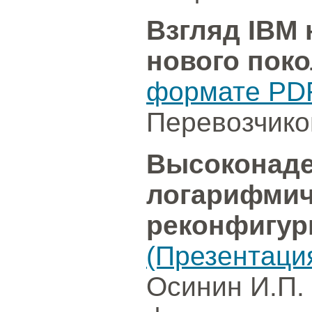
Взгляд IBM
нового пок
формате PD
Перевозчиков
Высоконаде
логарифмич
реконфигур
(Презентаци
Осинин И.П.