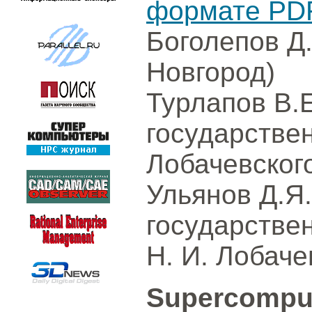
формате PD
Боголепов Д
Новгород)
Турлапов В.
государстве
Лобачевског
Ульянов Д.Я
государстве
Н. И. Лобаче
Supercompute