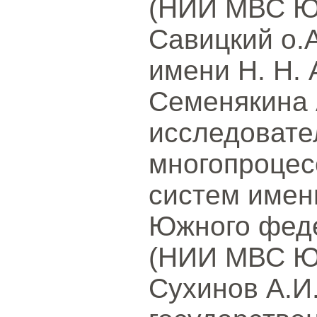
(НИИ МВС ЮФ
Савицкий о.А
имени Н. Н.
Семенякина 
исследовате
многопроцес
систем имен
Южного феде
(НИИ МВС ЮФ
Сухинов А.И