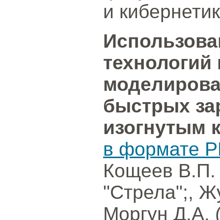
и кибернетик
Использова
технологий 
моделирова
быстрых за
изогнутым 
в формате P
Кощеев В.П.
"Стрела";, Ж
Моргун Д.А. 