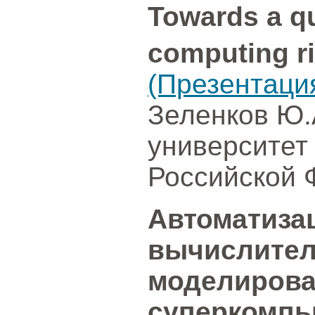
Towards a qu
computing ri
(Презентаци
Зеленков Ю.
университет
Российской 
Автоматиза
вычислител
моделирова
суперкомп