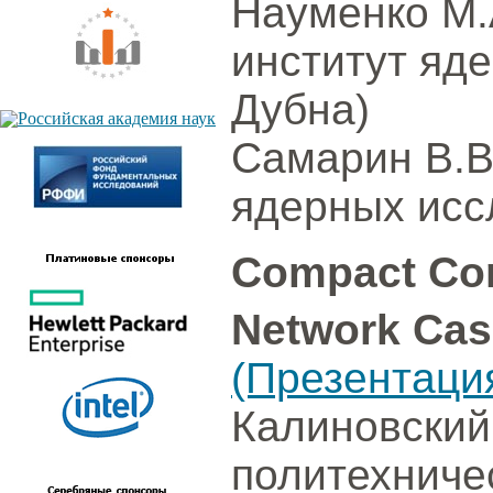
Науменко М.
институт яд
Дубна)
Самарин В.В
ядерных исс
Compact Con
Network Cas
(Презентаци
Калиновский
политехничес