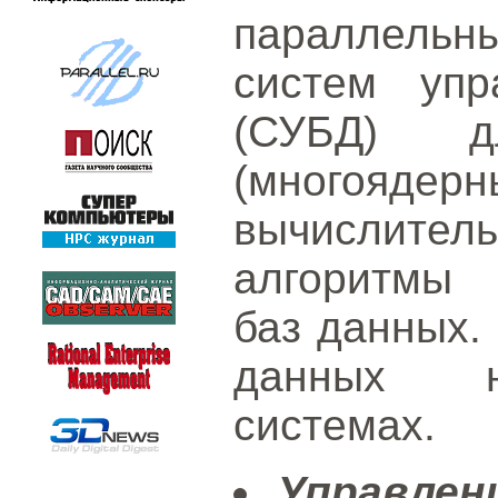
параллель
систем упр
(СУБД) дл
(многоядер
вычислител
алгоритмы 
баз данных.
данных н
системах.
Управлен