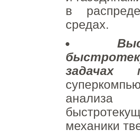
в распреде
средах.
Вы
быстрот
задачах м
суперкомпь
анализа 
быстротеку
механики тве