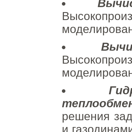
Вычи
Высокопроиз
моделирован
Выч
Высокопроиз
моделирован
Ги
теплообмен
решения зад
и газодинам