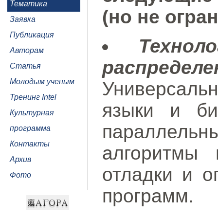
Тематика
(но не огра
Заявка
Публикация
Технол
Авторам
распреде
Статья
Молодым ученым
Универсал
Тренинг Intel
языки и би
Культурная
параллель
программа
Контакты
алгоритмы 
Архив
отладки и о
Фото
программ.