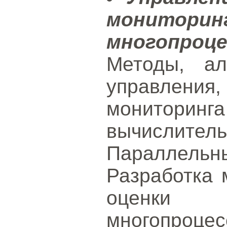
монитори
многопро
Методы, ал
управления
мониторин
вычисли
Параллель
Разработка 
оценки п
многопроцес