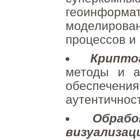
геоинформа
моделиро
процессов и
Крипто
методы и а
обеспечени
аутентичнос
Обраб
визуализац