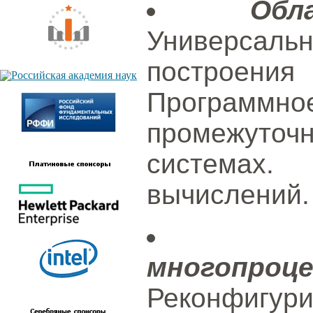
Обл
Универсальн
построени
Програм
промежуто
системах.
вычислений.
многопроц
Реконфигу