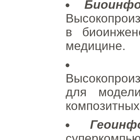
Биоинф
Высокопрои
в биоинжен
медицине.
Высокопрои
для модел
композитных
Геоинф
суперкомп