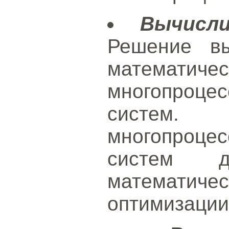
Вычисл
Решение вы
математич
многопроце
систе
многопроце
систем 
математи
оптимизации