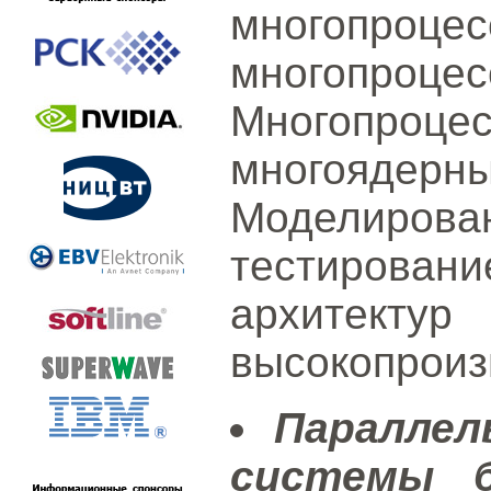
многопроце
многопроц
Многопро
многояде
Моделиро
тестирова
архи
высокопроиз
Параллел
системы б