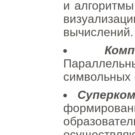
и алгоритмы
визуализац
вычислений.
Ком
Параллельн
символьных 
Суперко
формир
образов
осуществл