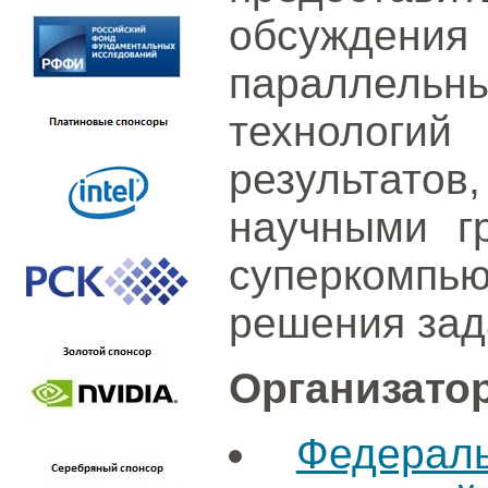
обсуждени
параллел
технолог
результато
научными г
суперкомпь
решения зада
Организато
Федерал