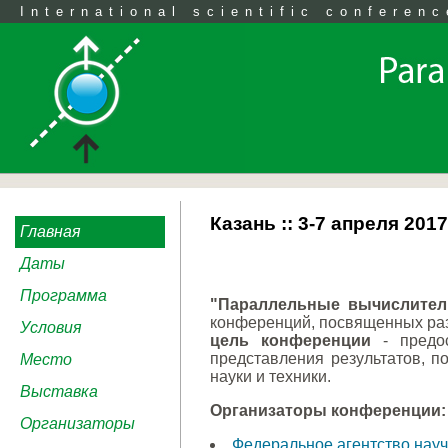
International scientific conferenc
Казань :: 3-7 апреля 20
Главная
Даты
Программа
"Параллельные вычислитель
конференций, посвященных раз
Условия
цель конференции
- предос
представления результатов, 
Место
науки и техники.
Выставка
Организаторы конференции:
Организаторы
Федеральное агентство нау