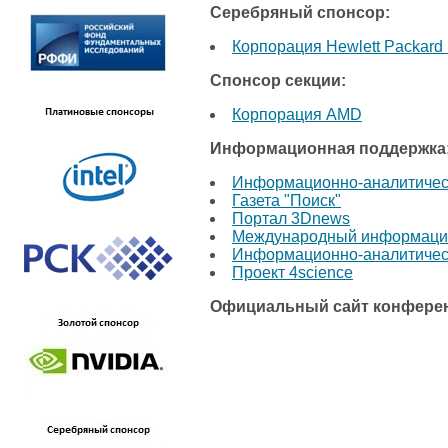
Серебряный спонсор:
Корпорация Hewlett Packard 
Спонсор секции:
Корпорация AMD
Информационная поддержка
Информационно-аналитически
Газета "Поиск"
Портал 3Dnews
Международный информацио
Информационно-аналитически
Проект 4science
Официальный сайт конфере