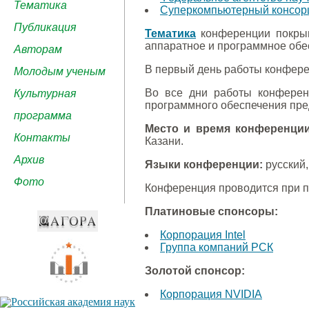
Тематика
Суперкомпьютерный консорц
Публикация
Тематика
конференции покрыв
аппаратное и программное обе
Авторам
В первый день работы конфере
Молодым ученым
Во все дни работы конферен
Культурная
программного обеспечения пре
программа
Место и время конференции
Контакты
Казани.
Архив
Языки конференции:
русский,
Фото
Конференция проводится при 
Платиновые спонсоры:
Корпорация Intel
Группа компаний РСК
Золотой спонсор:
Корпорация NVIDIA