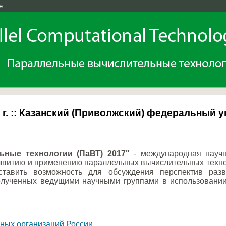
e
17 г. :: Казанский (Приволжский) федеральный 
ные технологии (ПаВТ) 2017"
- международная научн
витию и применению параллельных вычислительных техноло
тавить возможность для обсуждения перспектив разв
полученных ведущими научными группами в использовани
чных организаций России