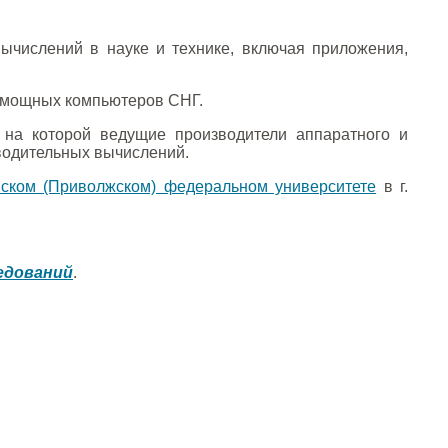
числений в науке и технике, включая приложения,
мощных компьютеров СНГ.
, на которой ведущие производители аппаратного и
водительных вычислений.
нском (Приволжском) федеральном университете
в г.
едований
.