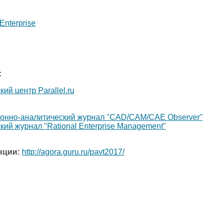
Enterprise
:
й центр Parallel.ru
нно-аналитический журнал "CAD/CAM/CAE Observer"
й журнал "Rational Enterprise Management"
нции:
http://agora.guru.ru/pavt2017/