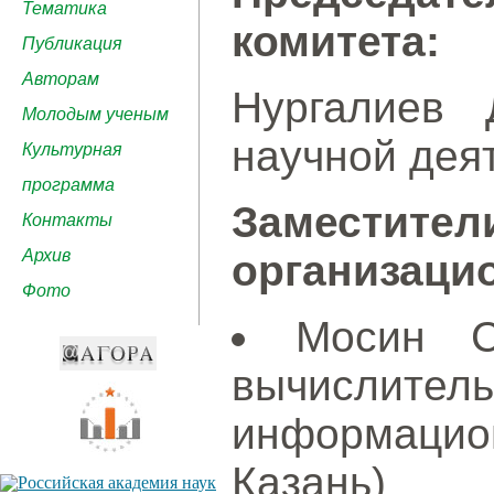
Тематика
комитета:
Публикация
Авторам
Нургалиев 
Молодым ученым
научной деят
Культурная
программа
Замести
Контакты
Архив
организацио
Фото
Мосин С.
вычислит
информацио
Казань)