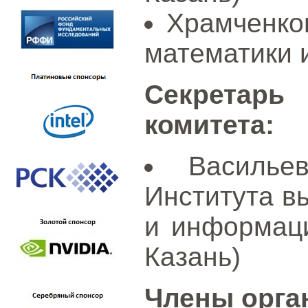
Храмченков
математики и
Секретар
комитета:
Василье
Института в
и информаци
Казань)
Члены орга