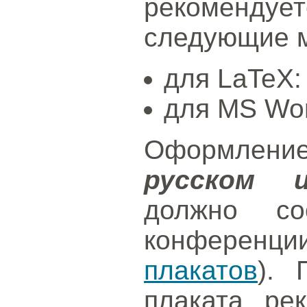
рекоменд
следующие 
для LaTeX
для MS Wo
Оформлени
русском 
должно соо
конференц
плакатов
). 
плаката рек