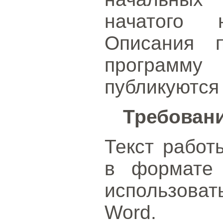
начатого н
Описания п
программ
публикуются
Требован
Текст работ
в формате 
использова
Word.