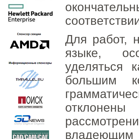
окончател
соответствии
Для работ, 
языке, ос
уделяться к
большим к
граммати
отклонены
рассмотрени
владеющим