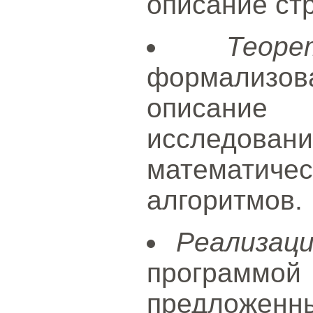
описание стр
Теор
формализова
описани
исследовани
математиче
алгоритмов.
Реализац
програ
предложенн