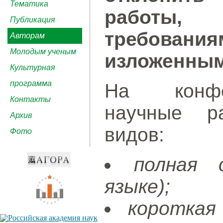
Тематика
работы, 
Публикация
требован
Авторам
Молодым ученым
изложенным
Культурная
программа
На конфе
Контакты
научные р
Архив
видов:
Фото
полная 
языке);
короткая