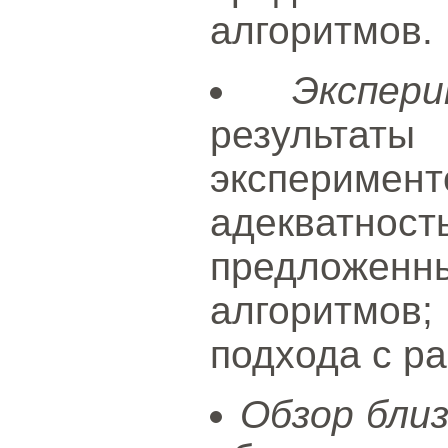
алгоритмов.
Экспер
результа
экспериме
адекватно
предложенн
алгоритмов
подхода с р
Обзор бли