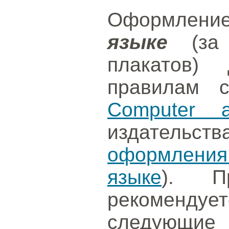
Оформлени
языке
(за 
плакатов) 
правилам 
Computer a
издательст
оформления
языке
). П
рекоменд
следующие 