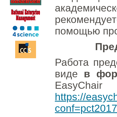
академи
рекоменду
помощью пр
Пре
Работа пред
виде
в фор
EasyChair
https://easyc
conf=pct201