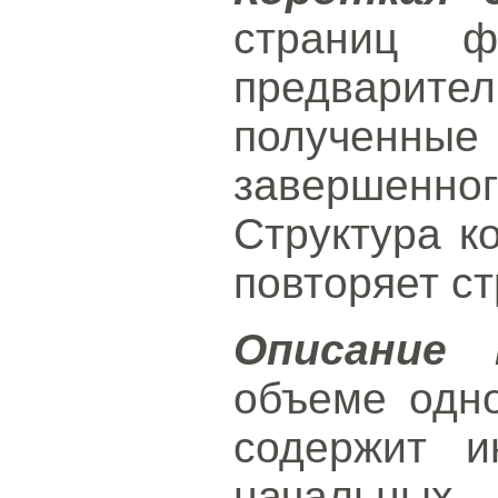
страниц ф
предвари
получен
завершенног
Структура к
повторяет ст
Описание 
объеме одн
содержит 
начальных