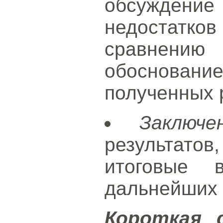
обсужде
недостатко
сравнению
обоснова
полученных 
Заключе
результато
итоговые 
дальнейших 
Короткая 