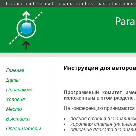
International scientific conferenc
Инструкции для авторо
Главная
Даты
Программа
Программный комитет имее
изложенным в этом разделе.
Условия
На конференцию принимаются 
Место
полная статья (на английск
Выставка
короткая статья (на англий
Организаторы
описание плаката (на англи