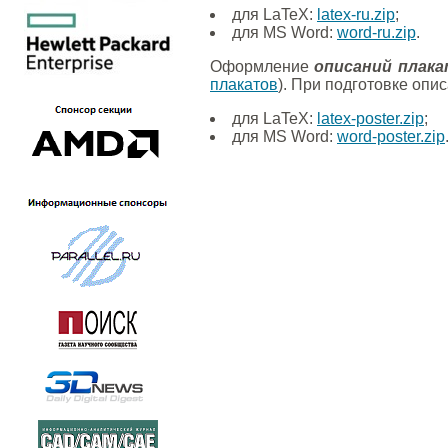
для LaTeX:
latex-ru.zip
;
для MS Word:
word-ru.zip
.
Оформление
описаний плака
плакатов
). При подготовке оп
для LaTeX:
latex-poster.zip
;
для MS Word:
word-poster.zip