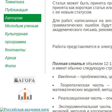
Тематика
Статья может быть принята пр
принята как короткая статья ил
Публикация
с ее новым статусом.
Авторам
Для работ, написанных на анг
грамматических ошибок буду
Молодым ученым
академического письма, реком
Культурная
программа
Работа представляется в элек
Контакты
Архив
Полная статья
объемом 12-15
Фото
и имеет обычно следующую стру
Введение
– проблематика, це
Теоретическая часть
– ф
математических моделей, метод
Реализационная часть
– оп
Экспериментальная часть
моделей, методов и алгоритмов