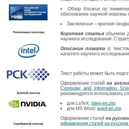
Обзор близких по темати
обоснование научной новизны 
Заключение
– краткая сводк
Короткая статья
объемом д
научного исследования. Структу
Описание плаката
(с тексто
начатого научного исследовани
Текст работы может быть подго
Оформление статей
на англи
Computer and Information Sci
рекомендуется использовать с
для LaTeX:
latex-en.zip
;
для MS Word:
word-en.zip
.
Оформление статей
на русско
оформления статей на русском