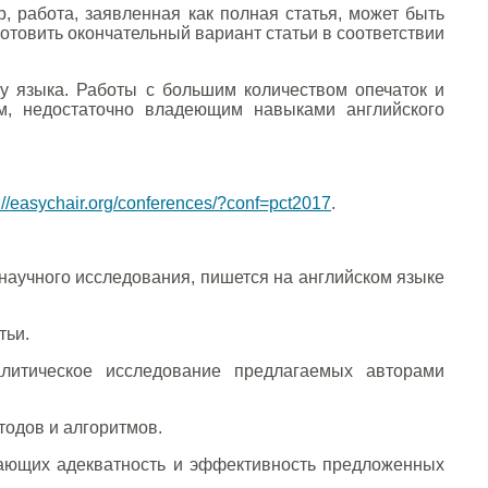
 работа, заявленная как полная статья, может быть
готовить окончательный вариант статьи в соответствии
ву языка. Работы с большим количеством опечаток и
м, недостаточно владеющим навыками английского
://easychair.org/conferences/?conf=pct2017
.
научного исследования, пишется на английском языке
тьи.
литическое исследование предлагаемых авторами
одов и алгоритмов.
ающих адекватность и эффективность предложенных