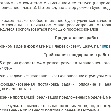
ограммным комитетом с изменением ее статуса (например,
и описание плаката). В этом случае автор должен будет под
лийском языке, особое внимание будет уделяться качест
т отклонены на начальном этапе рассмотрения. Автора
ендуется воспользоваться помощью профессионалов.
Представление работ
тронном виде
в формате PDF
через систему EasyChair
https
Требования к содержанию работ
 страниц формата А4 отражает результаты завершенного 
ктуру.
ли и задачи исследования, краткое описание структуры ста
ормализованная постановка задачи, описание и ана
ов и алгоритмов.
исание программой реализации предложенных моделей, мет
– результаты вычислительных экспериментов, подтвержд
; сравнение описанного подхода с ранее известными.