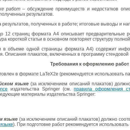
ке работ
– обсуждение преимуществ и недостатков опис
полученных результатов.
а результатов, полученных в работе; итоговые выводы и н
о 12 страниц формата А4 описывает предварительные ре
ра короткой статьи в основном повторяет структуру полной
м в объеме одной страницы формата А4) содержит инфо
я. Описания плакатов, включенных в программу стендовой 
Требования к оформлению работ
товлен в формате LaTeX2e (рекомендуется использовать п
йском языке
(за исключением описаний плакатов) должн
ence
издательства Springer (см.
правила оформления ст
ледующие материалы издательства Springer:
м языке
(за исключением описаний плакатов) должно соо
 языке
). При подготовке работ рекомендуется использоват