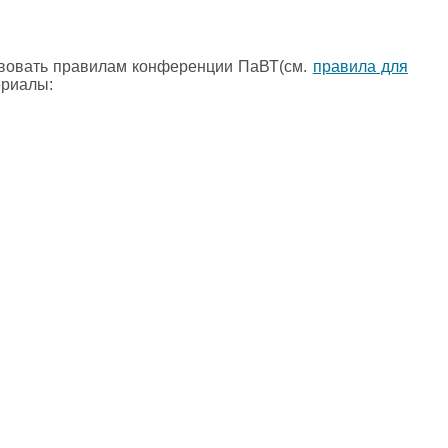
вовать правилам конференции ПаВТ(см.
правила для
ериалы: