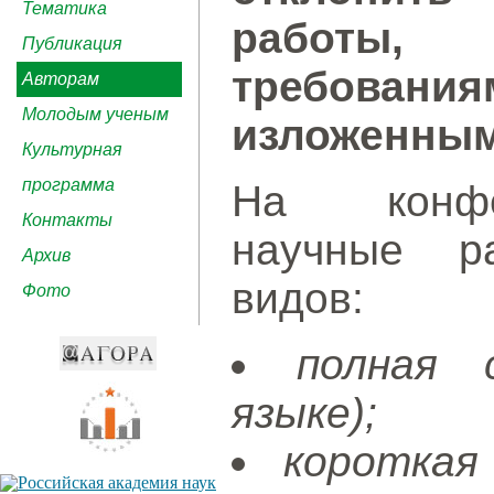
Тематика
работы, 
Публикация
требован
Авторам
Молодым ученым
изложенным
Культурная
программа
На конфе
Контакты
научные р
Архив
видов:
Фото
полная 
языке);
короткая