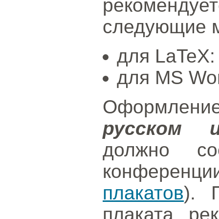
рекоменд
следующие 
для LaTeX
для MS Wo
Оформлени
русском 
должно соо
конференц
плакатов
). 
плаката рек