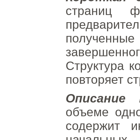
страниц ф
предвари
получен
завершенног
Структура к
повторяет ст
Описание 
объеме одн
содержит 
начальных