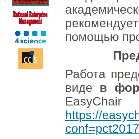
академи
рекоменду
помощью пр
Пре
Работа пред
виде
в фор
EasyChair
https://easyc
conf=pct201