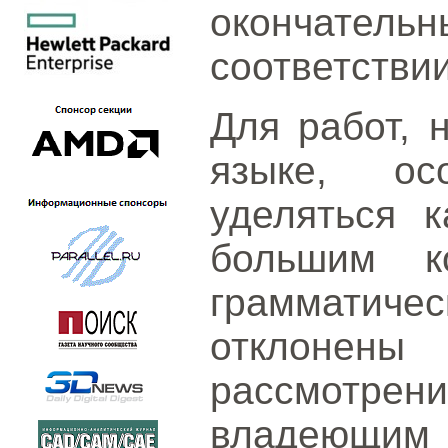
окончател
соответствии
Для работ, 
языке, ос
уделяться к
большим к
граммати
отклонены
рассмотрени
владеющим