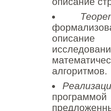
описание стр
Теор
формализова
описани
исследовани
математиче
алгоритмов.
Реализац
програ
предложенн