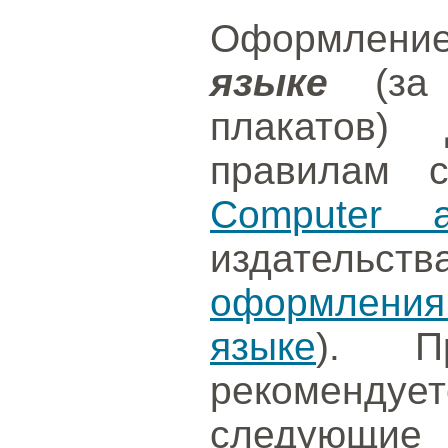
Оформлени
языке
(за 
плакатов) 
правилам 
Computer a
издательст
оформления
языке
). П
рекоменд
следующие 