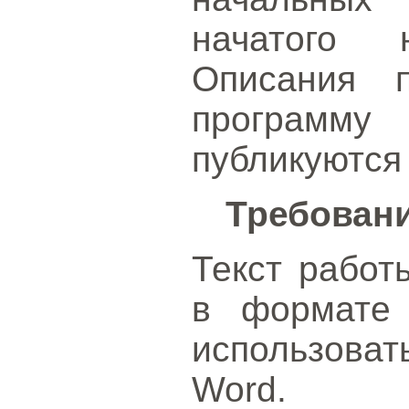
начатого н
Описания п
программ
публикуются
Требован
Текст работ
в формате 
использова
Word.