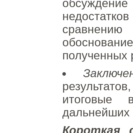
обсужде
недостатко
сравнению
обоснова
полученных 
Заключе
результато
итоговые 
дальнейших 
Короткая 