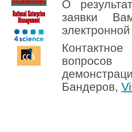
О результа
заявки Ва
электронной 
Контактное
вопросо
демонстрац
Бандеров,
V