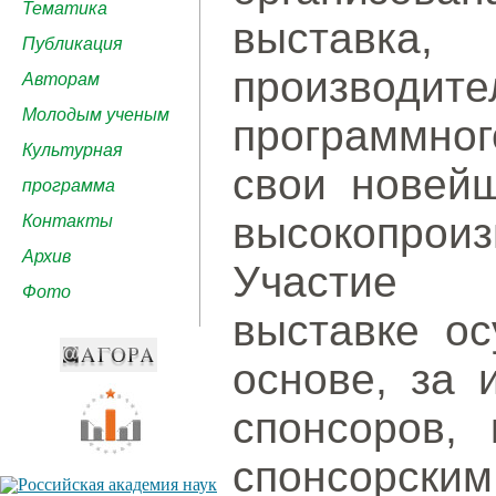
Тематика
выставка,
Публикация
производ
Авторам
Молодым ученым
программног
Культурная
свои новейш
программа
высокопроиз
Контакты
Архив
Участие 
Фото
выставке ос
основе, за 
спонсоров, 
спонсорским