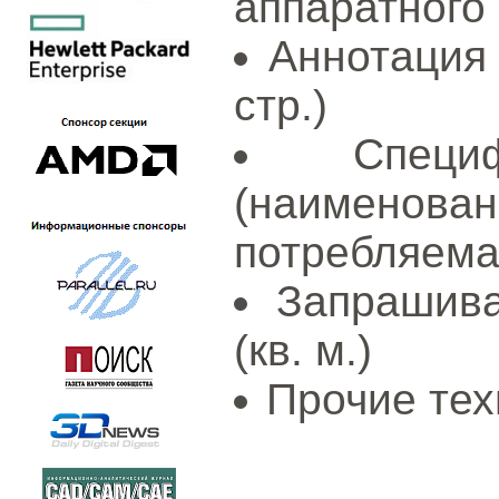
аппаратного
Аннотация 
стр.)
Специ
(наименов
потребляема
Запрашив
(кв. м.)
Прочие тех