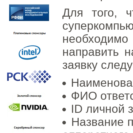
Для того, 
суперком
необходим
направить 
заявку след
Наименова
ФИО ответс
ID личной 
Название п