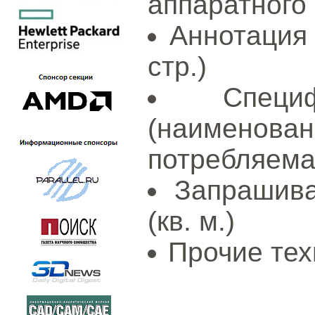
аппаратного
Аннотация 
стр.)
Специ
(наименов
потребляема
Запрашив
(кв. м.)
Прочие тех