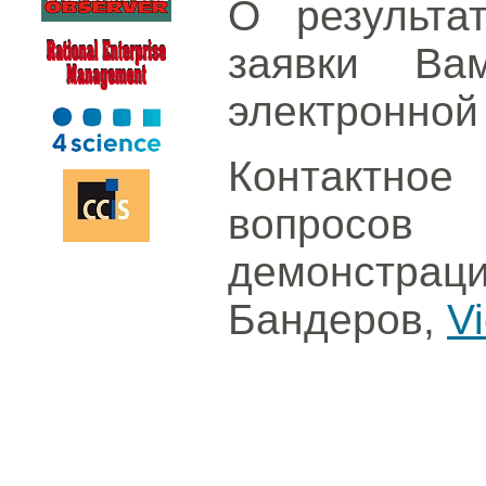
О результа
заявки Ва
электронной 
Контактное
вопросо
демонстрац
Бандеров,
V