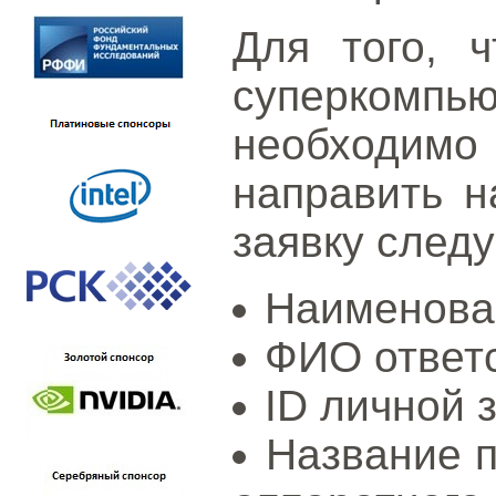
Для того, 
суперком
необходим
направить 
заявку след
Наименова
ФИО ответс
ID личной 
Название п