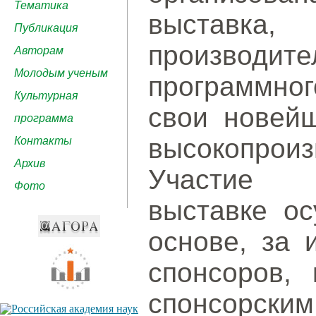
Тематика
выставка,
Публикация
производ
Авторам
Молодым ученым
программног
Культурная
свои новейш
программа
высокопроиз
Контакты
Архив
Участие 
Фото
выставке ос
основе, за 
спонсоров, 
спонсорским