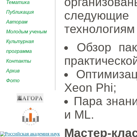
организов
Тематика
следующи
Публикация
Авторам
технологиям 
Молодым ученым
Культурная
Обзор па
программа
практической
Контакты
Оптимизац
Архив
Фото
Xeon Phi;
Пара знани
и ML.
Мастер-кл