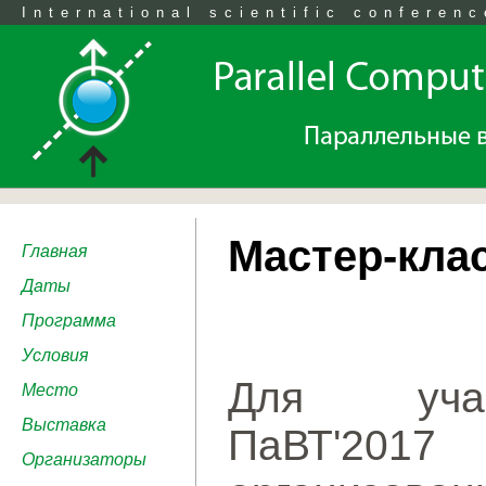
International scientific conferenc
Мастер-клас
Главная
Даты
Программа
Условия
Для учас
Место
Выставка
ПаВТ'201
Организаторы