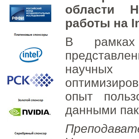
области Н
работы на In
В рамках 
представл
научны
оптимизирова
опыт польз
данными пак
Преподават