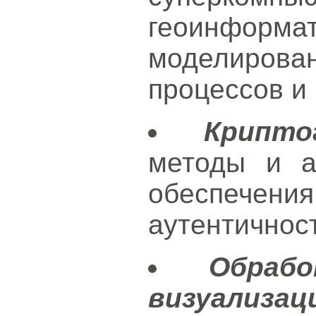
геоинформа
моделиро
процессов и
Крипто
методы и а
обеспечени
аутентичнос
Обраб
визуализац