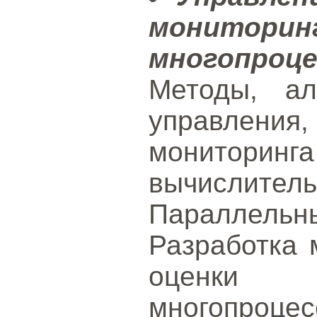
монитори
многопро
Методы, ал
управления
мониторин
вычисли
Параллель
Разработка 
оценки п
многопроцес