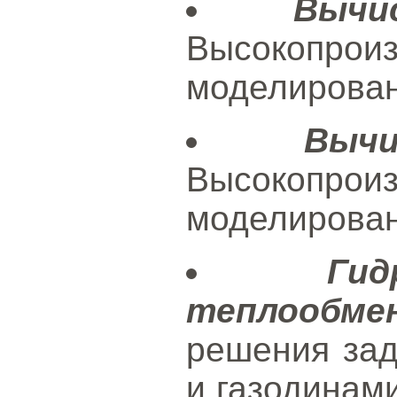
Вычи
Высокопроиз
моделирован
Выч
Высокопроиз
моделирован
Ги
теплообмен
решения зад
и газодинам