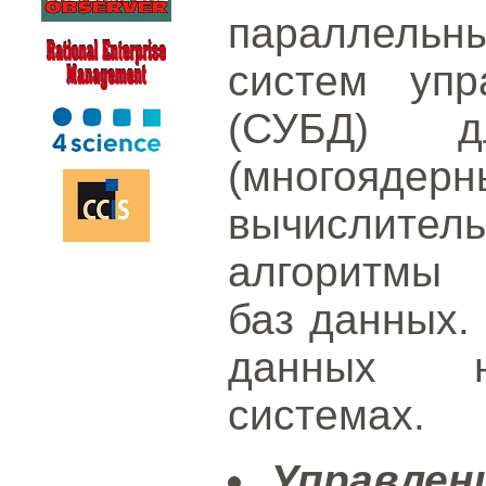
параллель
систем упр
(СУБД) дл
(многоядер
вычислител
алгоритмы 
баз данных.
данных н
системах.
Управлен