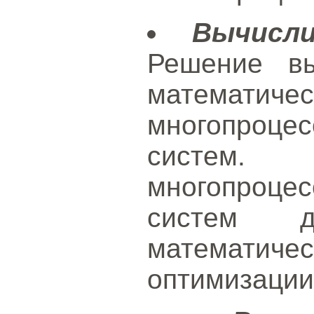
Вычисл
Решение вы
математич
многопроце
систе
многопроце
систем 
математи
оптимизации