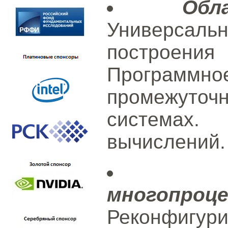
Обл
Универсальн
построени
Програм
промежуто
системах.
вычислений.
многопроц
Реконфигу