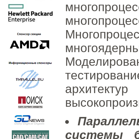
многопроце
многопроц
Многопро
многояде
Моделиро
тестирова
архи
высокопроиз
Параллел
системы б