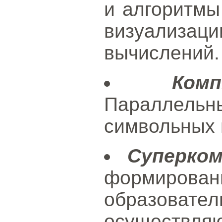
и алгоритмы
визуализац
вычислений.
Ком
Параллельн
символьных 
Суперко
формир
образов
осуществл