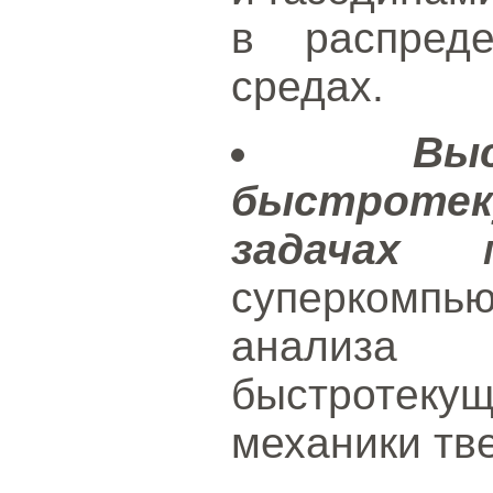
в распреде
средах.
Вы
быстрот
задачах м
суперкомпь
анализа 
быстротеку
механики тве