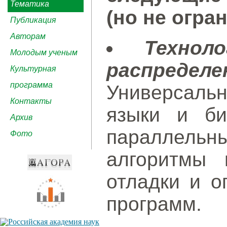
Тематика
(но не огра
Публикация
Авторам
Технол
Молодым ученым
распреде
Культурная
программа
Универсал
Контакты
языки и би
Архив
параллель
Фото
алгоритмы 
отладки и о
программ.