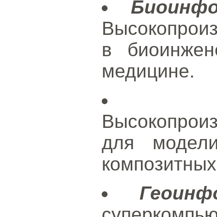
Биоинф
Высокопрои
в биоинжен
медицине.
Высокопрои
для модел
композитных
Геоинф
суперкомп