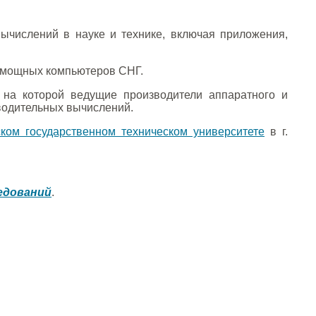
числений в науке и технике, включая приложения,
мощных компьютеров СНГ.
, на которой ведущие производители аппаратного и
водительных вычислений.
ком государственном техническом университете
в г.
едований
.