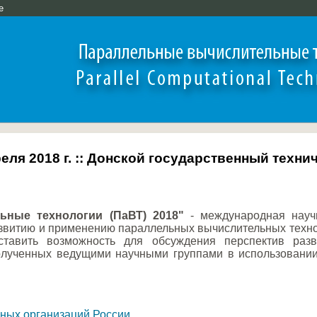
e
преля 2018 г. :: Донской государственный техн
ьные технологии (ПаВТ) 2018"
- международная науч
витию и применению параллельных вычислительных техноло
тавить возможность для обсуждения перспектив разв
полученных ведущими научными группами в использовани
чных организаций России