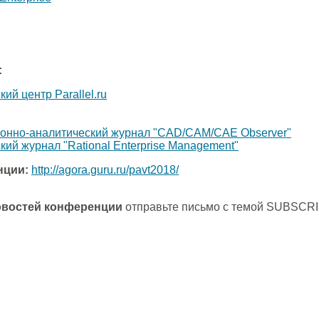
:
й центр Parallel.ru
нно-аналитический журнал "CAD/CAM/CAE Observer"
й журнал "Rational Enterprise Management"
нции:
http://agora.guru.ru/pavt2018/
овостей конференции
отправьте письмо с темой SUBSCR