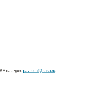
IBE на адрес
pavt.conf@susu.ru
.