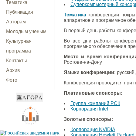
Тематика
Суперкомпьютерный консорц
Публикация
Тематика
конференции покрыв
аппаратное и программное обе
Авторам
В первый день работы конфере
Молодым ученым
Во все дни работы конферен
Культурная
программного обеспечения пре
программа
Место и время конференци
Контакты
Ростове-на-Дону.
Архив
Языки конференции:
русский,
Фото
Конференция проводится при 
Платиновые спонсоры:
Группа компаний РСК
Корпорация Intel
Золотые спонсоры:
Корпорация NVIDIA
Корпорация Hewlett Packard 