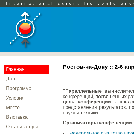
International scientific conferenc
Ростов-на-Дону :: 2-6 а
Главная
Даты
Программа
"Параллельные вычислител
конференций, посвященных раз
Условия
цель конференции
- предос
представления результатов, 
Место
науки и техники.
Выставка
Организаторы конференции:
Организаторы
Федеральное агентство нау