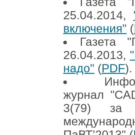
Газета "
25.04.2014,
включения"
(
Газета "
26.04.2013,
надо"
(
PDF
).
Инфо
журнал "CAD
3(79) за
международ
ПаВТ’2013" (