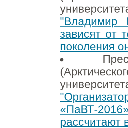
университет
"Владимир 
зависят от т
поколения о
Пре
(Арктиче
университет
"Организ
«ПаВТ-201
рассчитают в