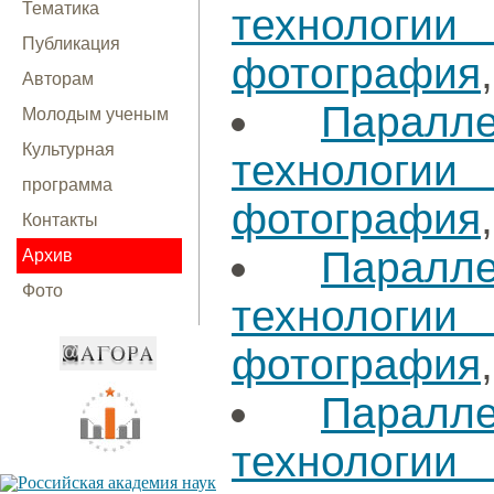
Тематика
технологи
Публикация
фотография
Авторам
Паралл
Молодым ученым
Культурная
технологи
программа
фотография
Контакты
Паралл
Архив
Фото
технологи
фотография
Паралл
технологи