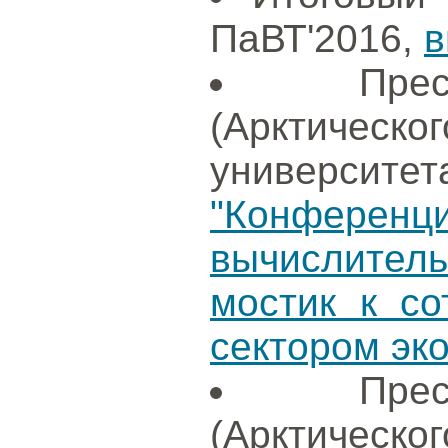
ПаВТ'2016,
в
Пре
(Арктиче
университет
"Конфере
вычислите
мостик к со
сектором эк
Пре
(Арктиче