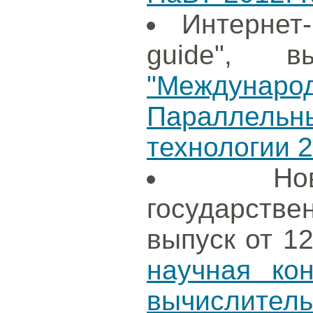
Интернет
guide", в
"Международ
Параллел
технологии 
Н
государст
выпуск от 1
научная ко
вычислител