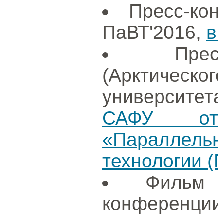
Пресс-ко
ПаВТ'2016,
в
Пре
(Арктиче
университет
САФУ отк
«Параллел
технологии (
Фильм
конференции