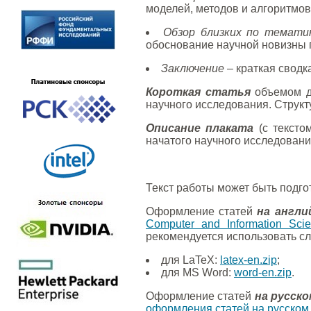
моделей, методов и алгоритмов
Обзор близких по темати
обоснование научной новизны 
Заключение
– краткая сводк
Короткая статья
объемом д
научного исследования. Структу
Описание плаката
(с тексто
начатого научного исследовани
Текст работы может быть подго
Оформление статей
на англи
Computer and Information Sci
рекомендуется использовать с
для LaTeX:
latex-en.zip
;
для MS Word:
word-en.zip
.
Оформление статей
на русско
оформления статей на русском