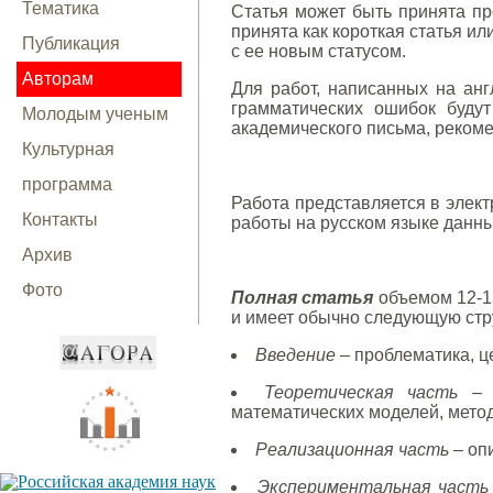
Тематика
Статья может быть принята пр
принята как короткая статья ил
Публикация
с ее новым статусом.
Авторам
Для работ, написанных на анг
грамматических ошибок буду
Молодым ученым
академического письма, реком
Культурная
программа
Работа представляется в элек
Контакты
работы на русском языке данны
Архив
Фото
Полная статья
объемом 12-15
и имеет обычно следующую стру
Введение
– проблематика, це
Теоретическая часть
– ф
математических моделей, метод
Реализационная часть
– оп
Экспериментальная часть