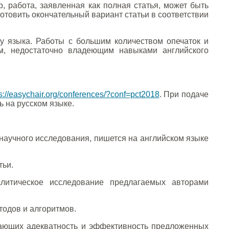
 работа, заявленная как полная статья, может быть
готовить окончательный вариант статьи в соответствии
ву языка. Работы с большим количеством опечаток и
м, недостаточно владеющим навыками английского
s://easychair.org/conferences/?conf=pct2018
. При подаче
 на русском языке.
научного исследования, пишется на английском языке
тьи.
литическое исследование предлагаемых авторами
одов и алгоритмов.
ающих адекватность и эффективность предложенных