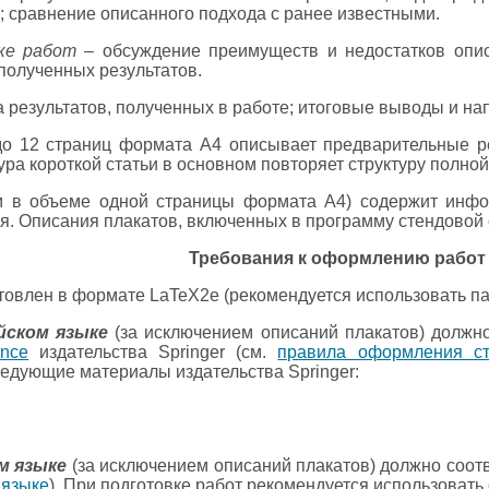
; сравнение описанного подхода с ранее известными.
ке работ
– обсуждение преимуществ и недостатков опис
полученных результатов.
а результатов, полученных в работе; итоговые выводы и н
о 12 страниц формата А4 описывает предварительные ре
ра короткой статьи в основном повторяет структуру полной
м в объеме одной страницы формата А4) содержит инфо
я. Описания плакатов, включенных в программу стендовой 
Требования к оформлению работ
товлен в формате LaTeX2e (рекомендуется использовать п
йском языке
(за исключением описаний плакатов) должн
ence
издательства Springer (см.
правила оформления ст
ледующие материалы издательства Springer:
м языке
(за исключением описаний плакатов) должно соо
 языке
). При подготовке работ рекомендуется использоват