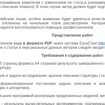
ограммным комитетом с изменением ее статуса (например,
и описание плаката). В этом случае автор должен будет под
лийском языке, особое внимание будет уделяться качест
т отклонены на начальном этапе рассмотрения. Автора
ендуется воспользоваться помощью профессионалов.
Представление работ
тронном виде
в формате PDF
через систему EasyChair
http
е о статье и персональные данные авторов следует вводить
Требования к содержанию работ
 страниц формата А4 отражает результаты завершенного 
ктуру.
ль и задачи исследования, краткое описание структуры ста
ормализованная постановка задачи, описание и ана
ов и алгоритмов.
исание программой реализации предложенных моделей, мет
– результаты вычислительных экспериментов, подтвержд