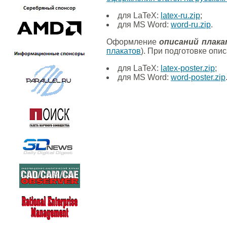
для LaTeX:
latex-ru.zip
;
для MS Word:
word-ru.zip
.
Оформление
описаний плака
плакатов
). При подготовке оп
для LaTeX:
latex-poster.zip
;
для MS Word:
word-poster.zip