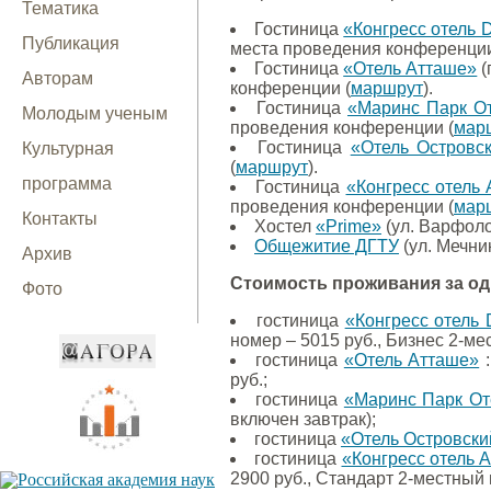
Тематика
Гостиница
«Конгресс отель 
Публикация
места проведения конференции
Гостиница
«Отель Атташе»
(
Авторам
конференции (
маршрут
).
Гостиница
«Маринс Парк О
Молодым ученым
проведения конференции (
мар
Гостиница
«Отель Островс
Культурная
(
маршрут
).
программа
Гостиница
«Конгресс отель
проведения конференции (
мар
Контакты
Хостел
«Prime»
(ул. Варфоло
Общежитие ДГТУ
(ул. Мечни
Архив
Стоимость проживания за одн
Фото
гостиница
«Конгресс отель 
номер – 5015 руб., Бизнес 2-ме
гостиница
«Отель Атташе»
:
руб.;
гостиница
«Маринс Парк От
включен завтрак);
гостиница
«Отель Островски
гостиница
«Конгресс отель
2900 руб., Стандарт 2-местный 