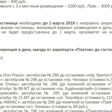
ере – 500 руб.;
омнате с 3-х местным размещение – 1000 руб., Люкс – 3000 
остинице
необходимо
до 1 марта 2018 г.
направить запро
звание гостиницы, желаемый вариант размещения и даты бр
не будет предоставлена до 1 марта, оргкомитет не не
ренции в день заезда от аэропорта «Платов» до гости
40.
ь Don Plaza»: автобусом № 286 до остановки «пер. Крепостн
: автобусом № 286 до остановки «пр. Чехова» (стоимость 9
к Отель»: автобусом № 286 (до конечной остановки «П
тобус № 88-МТ до остановки «пр. Будённовский» (стоимость
тровский»: автобусом № 285 (до конечной остановки 
тобус № 21-МТ до остановки «ул. Текучёва» (стоимость 119 
ль АМАКС»: автобусом № 286 (до конечной остановки «Приг
о остановки «пл. Ленина» (стоимость 99 руб.);
: автобусом № 286 (до конечной остановки «Пригородны