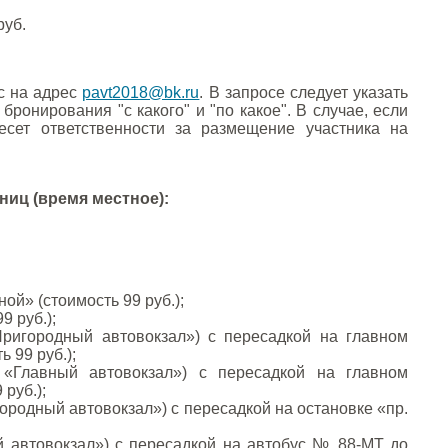
руб.
с на адрес
pavt2018@bk.ru
. В запросе следует указать
онирования "с какого" и "по какое". В случае, если
сет ответственности за размещение участника на
ниц (время местное):
ой» (стоимость 99 руб.);
9 руб.);
ригородный автовокзал») с пересадкой на главном
 99 руб.);
«Главный автовокзал») с пересадкой на главном
руб.);
ородный автовокзал») с пересадкой на остановке «пр.
й автовокзал») с пересадкой на автобус № 88-МТ до