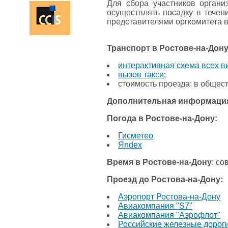
Для сбора участников органи
осуществлять посадку в течен
представителями оргкомитета в
Транспорт в Ростове-на-Дону
интерактивная схема всех в
вызов такси
;
стоимость проезда: в общест
Дополнительная информация
Погода в Ростове-на-Дону:
Гисметео
Яndex
Время в Ростове-на-Дону
: со
Проезд до Ростова-на-Дону:
Аэропорт Ростова-на-Дону
Авиакомпания "S7"
Авиакомпания "Аэрофлот"
Российские железные дорог