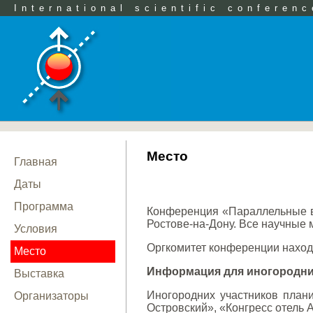
International scientific conferenc
Место
Главная
Даты
Программа
Конференция «Параллельные в
Ростове-на-Дону. Все научные м
Условия
Оргкомитет конференции находит
Место
Информация для иногородни
Выставка
Иногородних участников плани
Организаторы
Островский», «Конгресс отель 