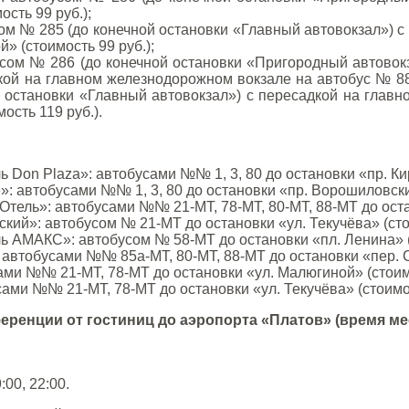
ость 99 руб.);
сом № 285 (до конечной остановки «Главный автовокзал») с
» (стоимость 99 руб.);
сом № 286 (до конечной остановки «Пригородный автовокз
кой на главном железнодорожном вокзале на автобус № 88-
 остановки «Главный автовокзал») с пересадкой на глав
ость 119 руб.).
ь Don Plaza»: автобусами №№ 1, 3, 80 до остановки «пр. Кир
: автобусами №№ 1, 3, 80 до остановки «пр. Ворошиловский
тель»: автобусами №№ 21-МТ, 78-МТ, 80-МТ, 88-МТ до остан
кий»: автобусом № 21-МТ до остановки «ул. Текучёва» (стои
ь АМАКС»: автобусом № 58-МТ до остановки «пл. Ленина» (с
 автобусами №№ 85а-МТ, 80-МТ, 88-МТ до остановки «пер. С
ами №№ 21-МТ, 78-МТ до остановки «ул. Малюгиной» (стоимо
ами №№ 21-МТ, 78-МТ до остановки «ул. Текучёва» (стоимос
еренции от гостиниц до аэропорта «Платов» (время ме
:00, 22:00.