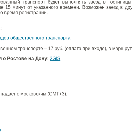
зованный транспорт будет выполнять заезд в гостиниц
ие 15 минут от указанного времени. Возможен заезд в др
о время регистрации.
:
идов общественного транспорта
;
венном транспорте – 17 руб. (оплата при входе), в маршрутн
 о Ростове-на-Дону:
2GIS
впадает с московским (GMT+3).
и