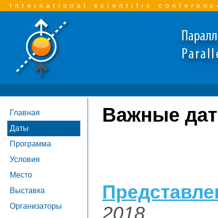
International scientific conferenc
Важные да
Главная
Даты
Программа
Условия
Место
Представле
Выставка
Организаторы
2018