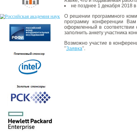
языке, что и подаваемая работа
не позднее 1 декабря 2018 
О решении программного комит
программу конференции Вам
оформленный в соответствии 
заполнить анкету участника ко
Возможно участие в конференц
"
Заявка
".