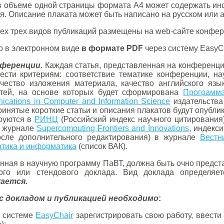
в объеме одной страницы формата А4 может содержать ин
я. Описание плаката может быть написано на русском или 
ех трех видов публикаций размещены на web-сайте конфер
о в электронном виде
в формате PDF
через систему EasyC
нференции
. Каждая статья, представленная на конференц
ти критериям: соответствие тематике конференции, нау
качество изложения материала, качество английского яз
тей, на основе которых будет сформирована
Программ
cations in Computer and Information Science
издательства
принятые короткие статьи и описания плакатов будут опубл
ируются в
РИНЦ
(Российский индекс научного цитирования)
в журнале
Supercomputing Frontiers and Innovations
, индекс
осле дополнительного редактирования) в журнале
Вестн
тика и информатика
(список ВАК).
ченная в научную программу ПаВТ, должна быть очно предс
ного или стендового доклада. Вид доклада определя
кается.
с докладом и публикацией необходимо
:
в системе
EasyChair
зарегистрировать свою работу, ввести