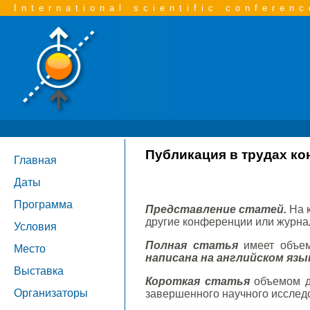
International scientific conferenc
Публикация в трудах к
Главная
Даты
Программа
Представление статей.
На 
другие конференции или журнал
Условия
Полная статья
имеет объем
Место
написана на английском язы
Выставка
Короткая статья
объемом до
Организаторы
завершенного научного исследо