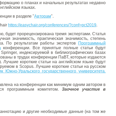
формацию о планах и начальных результатах недавно
английском языках.
енции в разделе "
Авторам
".
hair
https://easychair.org/conferences/?conf=pct2019
.
ию, будет прорецензирована тремя экспертами. Статья
чная значимость, практическая значимость, степень
ыка. По результатам работы экспертов
Программный
а
конференции. Все принятые полные статьи будут
 Springer, индексируемой в библиографических базах
икованы в трудах конференции ПаВТ, которые издаются
. Лучшие короткие статьи на английском языке будут
ируемом в Scopus. Лучшие короткие статьи на русском
ик Южно-Уральского государственного университета.
тавлена на конференции как минимум одним автором в
ется программным комитетом.
Заочное участие в
 аннотацию и другие необходимые данные (на том же