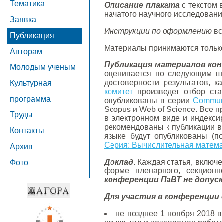
Тематика
Описание плаката
с текстом 
начатого научного исследовани
Заявка
Инструкции по оформлению
вс
Публикация
Материалы принимаются тольк
Авторам
Публикация материалов ко
Молодым ученым
оценивается по следующим шес
достоверности результатов, 
Культурная
комитет
произведет отбор ста
программа
опубликованы в серии
Communi
Scopus и Web of Science. Все 
Труды
в электронном виде и индекс
рекомендованы к публикации 
Контакты
языке будут опубликованы (п
Серия: Вычислительная матема
Архив
Доклад
. Каждая статья, вклю
Фото
форме пленарного, секцион
конференции ПаВТ не допус
Для участия в конференции 
не позднее 1 ноября 2018 