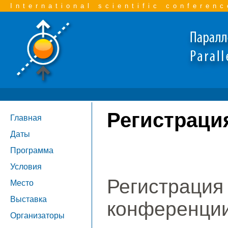
International scientific conferenc
Регистраци
Главная
Даты
Программа
Условия
Регистраци
Место
Выставка
конференции
Организаторы