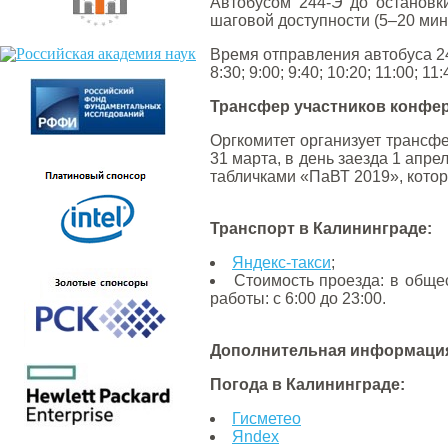
Автобусом 244-Э до остановк
шаговой доступности (5–20 мин
Время отправления автобуса 2
8:30; 9:00; 9:40; 10:20; 11:00; 11
Трансфер участников конфер
Оргкомитет организует трансф
31 марта, в день заезда 1 апре
табличками «ПаВТ 2019», кото
Транспорт в Калининграде:
Яндекс-такси
;
Стоимость проезда: в общес
работы: с 6:00 до 23:00.
Дополнительная информация
Погода в Калининграде:
Гисметео
Яndex