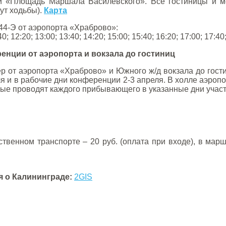
и «Площадь Маршала Василевского». Все гостиницы и м
ут ходьбы).
Карта
44-Э от аэропорта «Храброво»:
:40; 12:20; 13:00; 13:40; 14:20; 15:00; 15:40; 16:20; 17:00; 17:40
енции от аэропорта и вокзала до гостиниц
ер от аэропорта «Храброво» и Южного ж/д вокзала до гост
ля и в рабочие дни конференции 2-3 апреля. В холле аэроп
рые проводят каждого прибывающего в указанные дни участ
твенном транспорте – 20 руб. (оплата при входе), в марш
 о Калининграде:
2GIS