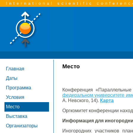
International scientific conferenc
Место
Главная
Даты
Программа
Конференция «Параллельные 
федеральном университете им
Условия
А. Невского, 14).
Карта
Место
Оргкомитет конференции находит
Выставка
Информация для иногородни
Организаторы
Иногородних участников пла