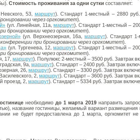
бы).
Стоимость проживания за одни сутки
составляет:
 Невского, 53,
маршрут
). Стандарт 1-местный – 2880 руб
бронировании через оргкомитет
).
й»
(ул. Линейная, 11а,
маршрут
). Стандарт 1-местный – 20
при бронировании через оргкомитет
).
озерной»
(ул. Верхнеозерная, 16а,
маршрут
). Стандарт 1
 конференции при бронировании через оргкомитет
).
ва»
(ул. Тургенева, 12,
маршрут
). Стандарт 1-местный – 20
при бронировании через оргкомитет
).
я, 17,
маршрут
). Полулюкс 2-местный – 3500 руб. Завтрак в
градская, 9а,
маршрут
). Стандарт – 2400 руб. Завтрак вклю
озерная, 26,
маршрут
). Стандарт – 3300 руб. Завтрак включе
Василевского, 2,
маршрут
). Стандарт – 3600 руб. Завтрак в
й проезд, 2,
маршрут
). Стандарт – 5334 руб. Завтрак включе
гостинице
необходимо
до 1 марта 2019
направить запро
тью), название гостиницы, желаемый вариант размещения и 
нии не будет предоставлена до 1 марта, оргкомитет не 