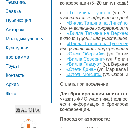
Тематика
конференции (5–20 минут ходь
Заявка
«Гостиница Турист»
(ул. А.
участников конференции при 
Публикация
«Вилла Татьяна на Линейно
для участников конференции 
Авторам
«Вилла Татьяна на Верхне
включен
(цены для участников
Молодым ученым
«Вилла Татьяна на Тургене
Культурная
для участников конференции 
«Отель Обертайх»
(ул. Гогол
программа
«Вилла Северин»
(ул. Ленин
«Вилла Гламур»
(ул. Верхне
Труды
«Отель Дона»
(ул. Маршала 
«Отель Mercure»
(ул. Озерны
Контакты
Оплата при поселении.
Архив
Фото
Для бронирования места в 
указать ФИО участника (полнос
если информация о бронирова
конференции.
Проезд от аэропорта: