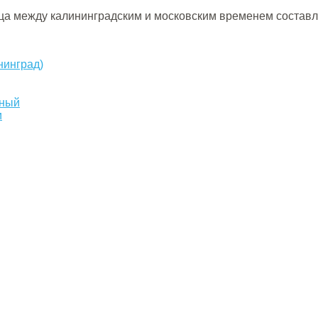
ица между калининградским и московским временем составля
нинград)
жный
и